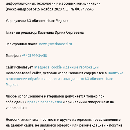
информационных технологий и массовых коммуникаций
(Роскомнадзор) от 27 ноября 2020 г. ЭЛ № ФС 77-79546
Учредитель: АО «Бизнес Ньюс Медиа»
Главный редактор: Казьмина Ирина Сергеевна
Электронная почта:
news@vedomosti.ru
Телефон:
+7 495 956-34-58
Сайт использует
IP адреса, cookie и данные геолокации
Пользователей сайта, условия использования содержатся в
Политике
в отношении обработки персональных данных АО «Бизнес Ньюс
Медиа»
Любое использование материалов допускается только при
соблюдении
правил перепечатки
и при наличии гиперссылки на
vedomosti.ru
Новости, аналитика, прогнозы и другие материалы, представленные
на данном сайте, не являются офертой или рекомендацией к покупке