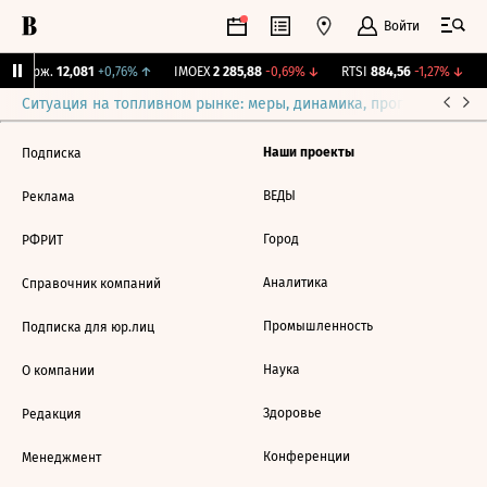
Войти
Y Бирж.
12,081
+0,76%
↑
IMOEX
2 285,88
-0,69%
↓
RTSI
884,56
-1,27%
↓
R
Ситуация на топливном рынке: меры, динамика, прогнозы
Выб
Наши проекты
Подписка
ВЕДЫ
Реклама
Город
РФРИТ
Аналитика
Справочник компаний
Промышленность
Подписка для юр.лиц
Наука
О компании
Здоровье
Редакция
Конференции
Менеджмент