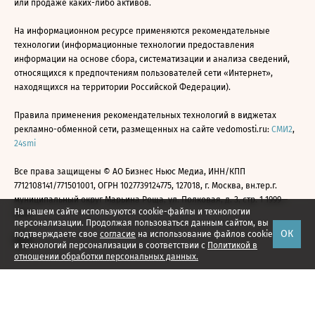
или продаже каких-либо активов.
На информационном ресурсе применяются рекомендательные
технологии (информационные технологии предоставления
информации на основе сбора, систематизации и анализа сведений,
относящихся к предпочтениям пользователей сети «Интернет»,
находящихся на территории Российской Федерации).
Правила применения рекомендательных технологий в виджетах
рекламно-обменной сети, размещенных на сайте vedomosti.ru:
СМИ2
,
24smi
Все права защищены © АО Бизнес Ньюс Медиа, ИНН/КПП
7712108141/771501001, ОГРН 1027739124775, 127018, г. Москва, вн.тер.г.
муниципальный округ Марьина Роща, ул. Полковая, д. 3, стр. 1 1999—
На нашем сайте используются cookie-файлы и технологии
2026
персонализации. Продолжая пользоваться данным сайтом, вы
ОК
подтверждаете свое
согласие
на использование файлов cookie
и технологий персонализации в соответствии с
Политикой в
отношении обработки персональных данных.