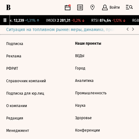
Войти
 Бирж.
12,239
+1,31%
↑
IMOEX
2 281,31
-0,2%
↓
RTSI
874,64
-1,12%
↓
RGBI
Ситуация на топливном рынке: меры, динамика, прогнозы
Выб
Наши проекты
Подписка
ВЕДЫ
Реклама
Город
РФРИТ
Аналитика
Справочник компаний
Промышленность
Подписка для юр.лиц
Наука
О компании
Здоровье
Редакция
Конференции
Менеджмент