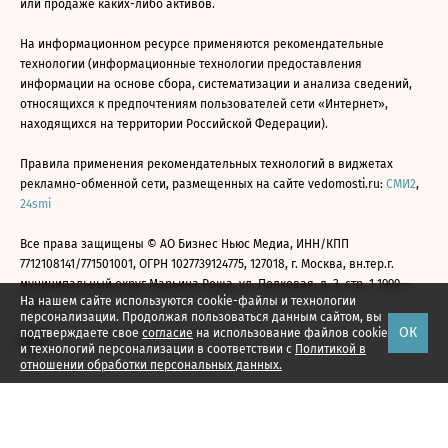
или продаже каких-либо активов.
На информационном ресурсе применяются рекомендательные
технологии (информационные технологии предоставления
информации на основе сбора, систематизации и анализа сведений,
относящихся к предпочтениям пользователей сети «Интернет»,
находящихся на территории Российской Федерации).
Правила применения рекомендательных технологий в виджетах
рекламно-обменной сети, размещенных на сайте vedomosti.ru:
СМИ2
,
24smi
Все права защищены © АО Бизнес Ньюс Медиа, ИНН/КПП
7712108141/771501001, ОГРН 1027739124775, 127018, г. Москва, вн.тер.г.
муниципальный округ Марьина Роща, ул. Полковая, д. 3, стр. 1 1999—
На нашем сайте используются cookie-файлы и технологии
2026
персонализации. Продолжая пользоваться данным сайтом, вы
ОК
подтверждаете свое
согласие
на использование файлов cookie
и технологий персонализации в соответствии с
Политикой в
отношении обработки персональных данных.