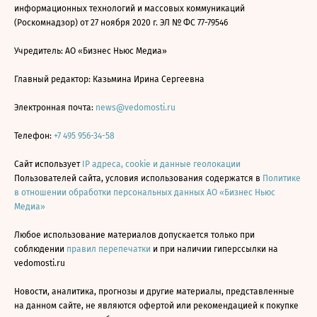
информационных технологий и массовых коммуникаций
(Роскомнадзор) от 27 ноября 2020 г. ЭЛ № ФС 77-79546
Учредитель: АО «Бизнес Ньюс Медиа»
Главный редактор: Казьмина Ирина Сергеевна
Электронная почта:
news@vedomosti.ru
Телефон:
+7 495 956-34-58
Сайт использует
IP адреса, cookie и данные геолокации
Пользователей сайта, условия использования содержатся в
Политике
в отношении обработки персональных данных АО «Бизнес Ньюс
Медиа»
Любое использование материалов допускается только при
соблюдении
правил перепечатки
и при наличии гиперссылки на
vedomosti.ru
Новости, аналитика, прогнозы и другие материалы, представленные
на данном сайте, не являются офертой или рекомендацией к покупке