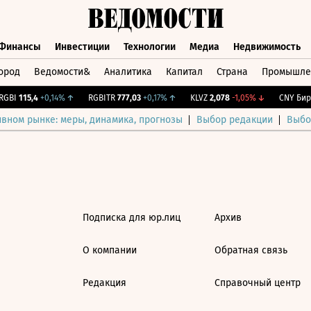
Финансы
Инвестиции
Технологии
Медиа
Недвижимость
ород
Ведомости&
Аналитика
Капитал
Страна
Промышле
а
Финансы
Инвестиции
Технологии
Медиа
Недвижимос
GBI
115,4
+0,14%
↑
RGBITR
777,03
+0,17%
↑
KLVZ
2,078
-1,05%
↓
CNY Бирж
ивном рынке: меры, динамика, прогнозы
Выбор редакции
Выбо
Подписка для юр.лиц
Архив
О компании
Обратная связь
Редакция
Справочный центр