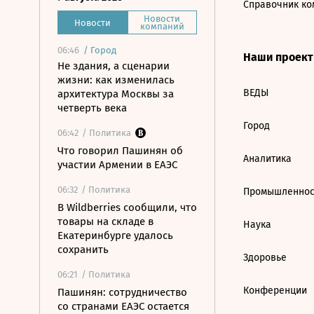
Справочник ко
Новости
Новости
компаний
06:46
/
Город
Наши проек
Не здания, а сценарии
жизни: как изменилась
ВЕДЫ
архитектура Москвы за
четверть века
Город
06:42
/ Политика
Что говорил Пашинян об
Аналитика
участии Армении в ЕАЭС
06:32
/ Политика
Промышленнос
В Wildberries сообщили, что
товары на складе в
Наука
Екатеринбурге удалось
сохранить
Здоровье
06:21
/ Политика
Конференции
Пашинян: сотрудничество
со странами ЕАЭС остается