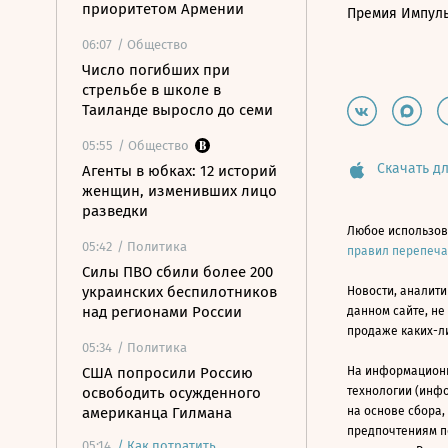
приоритетом Армении
Премия Импул
06:07
/ Общество
Число погибших при
стрельбе в школе в
Таиланде выросло до семи
05:55
/ Общество
Скачать дл
Агенты в юбках: 12 историй
женщин, изменивших лицо
разведки
Любое использов
05:42
/ Политика
правил перепеч
Силы ПВО сбили более 200
украинских беспилотников
Новости, аналити
над регионами России
данном сайте, не
продаже каких-л
05:34
/ Политика
США попросили Россию
На информацион
освободить осужденного
технологии (инф
американца Гилмана
на основе сбора,
предпочтениям п
05:14
/
Как потратить