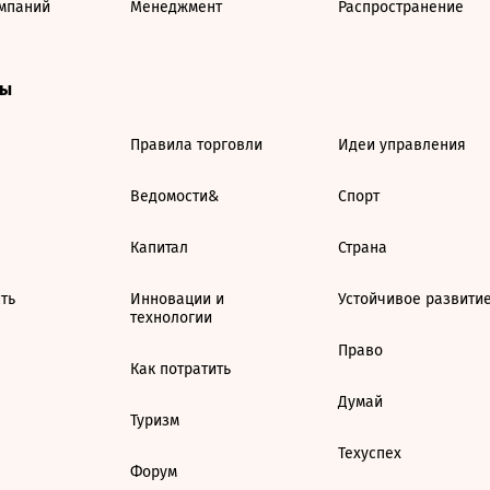
мпаний
Менеджмент
Распространение
ты
Правила торговли
Идеи управления
Ведомости&
Спорт
Капитал
Страна
ть
Инновации и
Устойчивое развити
технологии
Право
Как потратить
Думай
Туризм
Техуспех
Форум