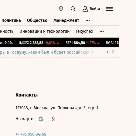
Войти
Политика
Общество
Менеджмент
нность
Инновации и технологии
Техуспех
ть
Политика
Общество
Менеджмент
.
0
0%
IMOEX
2 285,88
-0,69%
↓
RTSI
884,56
-1,27%
↓
RGBI
115,4
+0,14%
ры в Госдуму: каким был и будет российский парламент
Война н
Контакты
127018, г. Москва, ул. Полковая, д. 3, стр. 1
На карте
+7 495 956-34-58