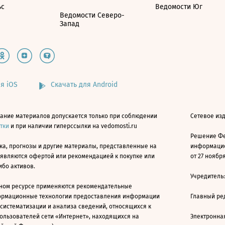
ьс
Ведомости Юг
Ведомости Северо-
Запад
я iOS
Скачать для Android
ание материалов допускается только при соблюдении
Сетевое изд
атки
и при наличии гиперссылки на vedomosti.ru
Решение Фе
ка, прогнозы и другие материалы, представленные на
информацио
 являются офертой или рекомендацией к покупке или
от 27 ноября
ибо активов.
Учредитель
ном ресурсе применяются рекомендательные
ормационные технологии предоставления информации
Главный ре
 систематизации и анализа сведений, относящихся к
ользователей сети «Интернет», находящихся на
Электронна