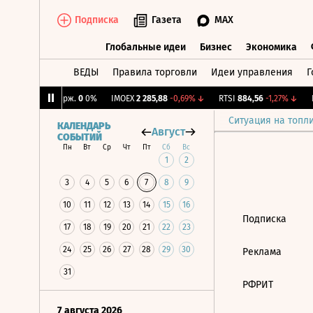
Подписка
Газета
MAX
Глобальные идеи
Бизнес
Экономика
ВЕДЫ
Правила торговли
Идеи управления
Г
Глобальные идеи
Бизнес
Экономик
5%
↓
CNY Бирж.
0
0%
IMOEX
2 285,88
-0,69%
↓
RTSI
884,56
-1,27%
↓
R
Ситуация на топл
КАЛЕНДАРЬ
Август
СОБЫТИЙ
Пн
Вт
Ср
Чт
Пт
Сб
Вс
1
2
3
4
5
6
7
8
9
10
11
12
13
14
15
16
Подписка
17
18
19
20
21
22
23
24
25
26
27
28
29
30
Реклама
31
РФРИТ
7 августа 2026