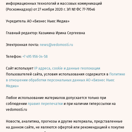
информационных технологий и массовых коммуникаций
(Роскомнадзор) от 27 ноября 2020 г. ЭЛ № ФС 77-79546
Учредитель: АО «Бизнес Ньюс Медиа»
Главный редактор: Казьмина Ирина Сергеевна
Электронная почта:
news@vedomosti.ru
Телефон:
+7 495 956-34-58
Сайт использует
IP адреса, cookie и данные геолокации
Пользователей сайта, условия использования содержатся в
Политике
в отношении обработки персональных данных АО «Бизнес Ньюс
Медиа»
Любое использование материалов допускается только при
соблюдении
правил перепечатки
и при наличии гиперссылки на
vedomosti.ru
Новости, аналитика, прогнозы и другие материалы, представленные
на данном сайте, не являются офертой или рекомендацией к покупке