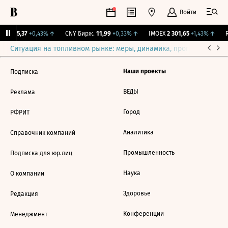
Войти
BI
115,37
+0,43%
↑
CNY Бирж.
11,99
+0,33%
↑
IMOEX
2 301,65
+1,43%
↑
R
Ситуация на топливном рынке: меры, динамика, прогнозы
Выб
Наши проекты
Подписка
ВЕДЫ
Реклама
Город
РФРИТ
Аналитика
Справочник компаний
Промышленность
Подписка для юр.лиц
Наука
О компании
Здоровье
Редакция
Конференции
Менеджмент