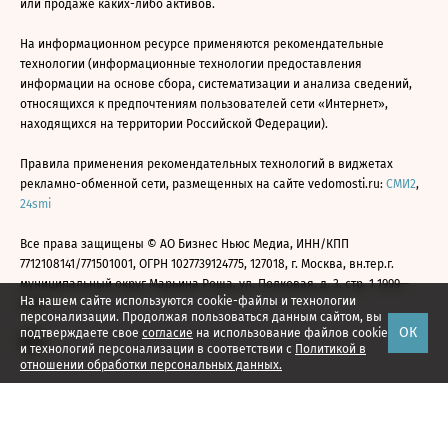
или продаже каких-либо активов.
На информационном ресурсе применяются рекомендательные
технологии (информационные технологии предоставления
информации на основе сбора, систематизации и анализа сведений,
относящихся к предпочтениям пользователей сети «Интернет»,
находящихся на территории Российской Федерации).
Правила применения рекомендательных технологий в виджетах
рекламно-обменной сети, размещенных на сайте vedomosti.ru:
СМИ2
,
24smi
Все права защищены © АО Бизнес Ньюс Медиа, ИНН/КПП
7712108141/771501001, ОГРН 1027739124775, 127018, г. Москва, вн.тер.г.
муниципальный округ Марьина Роща, ул. Полковая, д. 3, стр. 1 1999—
На нашем сайте используются cookie-файлы и технологии
2026
персонализации. Продолжая пользоваться данным сайтом, вы
ОК
подтверждаете свое
согласие
на использование файлов cookie
и технологий персонализации в соответствии с
Политикой в
отношении обработки персональных данных.