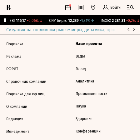
Войти
RGBI
115,17
-0,06%
↓
CNY Бирж.
12,239
+1,31%
↑
IMOEX
2 281,31
-0,2%
↓
Ситуация на топливном рынке: меры, динамика, прогнозы
Выб
Наши проекты
Подписка
ВЕДЫ
Реклама
Город
РФРИТ
Аналитика
Справочник компаний
Промышленность
Подписка для юр.лиц
Наука
О компании
Здоровье
Редакция
Конференции
Менеджмент