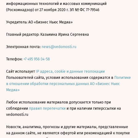
информационных технологий и массовых коммуникаций
(Роскомнадзор) от 27 ноября 2020 г. ЭЛ № ФС 77-79546
Учредитель: АО «Бизнес Ньюс Медиа»
Главный редактор: Казьмина Ирина Сергеевна
Электронная почта:
news@vedomosti.ru
Телефон:
+7 495 956-34-58
Сайт использует
IP адреса, cookie и данные геолокации
Пользователей сайта, условия использования содержатся в
Политике
в отношении обработки персональных данных АО «Бизнес Ньюс
Медиа»
Любое использование материалов допускается только при
соблюдении
правил перепечатки
и при наличии гиперссылки на
vedomosti.ru
Новости, аналитика, прогнозы и другие материалы, представленные
на данном сайте, не являются офертой или рекомендацией к покупке