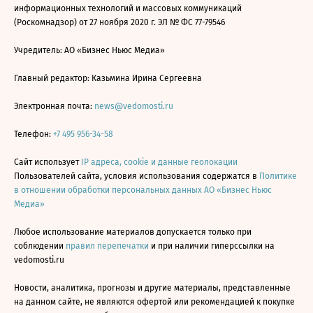
информационных технологий и массовых коммуникаций
(Роскомнадзор) от 27 ноября 2020 г. ЭЛ № ФС 77-79546
Учредитель: АО «Бизнес Ньюс Медиа»
Главный редактор: Казьмина Ирина Сергеевна
Электронная почта:
news@vedomosti.ru
Телефон:
+7 495 956-34-58
Сайт использует
IP адреса, cookie и данные геолокации
Пользователей сайта, условия использования содержатся в
Политике
в отношении обработки персональных данных АО «Бизнес Ньюс
Медиа»
Любое использование материалов допускается только при
соблюдении
правил перепечатки
и при наличии гиперссылки на
vedomosti.ru
Новости, аналитика, прогнозы и другие материалы, представленные
на данном сайте, не являются офертой или рекомендацией к покупке