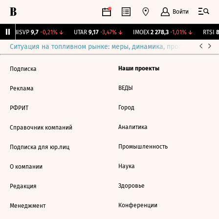
Войти
↑
BISVP
9,7
-0,21%
↓
UTAR
9,17
-3,47%
↓
IMOEX
2 278,3
-1,01%
↓
RTSI
8
Ситуация на топливном рынке: меры, динамика, прогнозы
Выб
Наши проекты
Подписка
ВЕДЫ
Реклама
Город
РФРИТ
Аналитика
Справочник компаний
Промышленность
Подписка для юр.лиц
Наука
О компании
Здоровье
Редакция
Конференции
Менеджмент