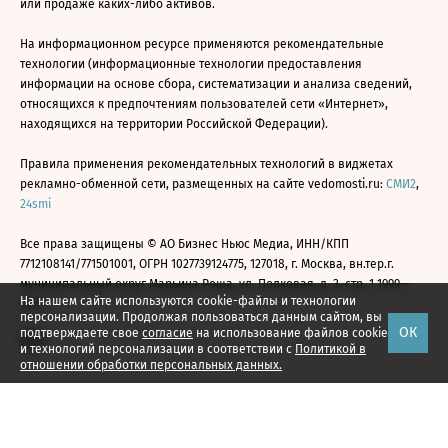
или продаже каких-либо активов.
На информационном ресурсе применяются рекомендательные
технологии (информационные технологии предоставления
информации на основе сбора, систематизации и анализа сведений,
относящихся к предпочтениям пользователей сети «Интернет»,
находящихся на территории Российской Федерации).
Правила применения рекомендательных технологий в виджетах
рекламно-обменной сети, размещенных на сайте vedomosti.ru:
СМИ2
,
24smi
Все права защищены © АО Бизнес Ньюс Медиа, ИНН/КПП
7712108141/771501001, ОГРН 1027739124775, 127018, г. Москва, вн.тер.г.
муниципальный округ Марьина Роща, ул. Полковая, д. 3, стр. 1 1999—
На нашем сайте используются cookie-файлы и технологии
2026
персонализации. Продолжая пользоваться данным сайтом, вы
ОК
подтверждаете свое
согласие
на использование файлов cookie
и технологий персонализации в соответствии с
Политикой в
отношении обработки персональных данных.