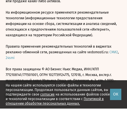
или продаже каких-либо активов.
На информационном ресурсе применяются рекомендательные
технологии (информационные технологии предоставления
информации на основе сбора, систематизации и анализа сведений,
относящихся к предпочтениям пользователей сети «Интернет»,
находящихся на территории Российской Федерации).
Правила применения рекомендательных технологий в виджетах
рекламно-обменной сети, размещенных на сайте vedomosti.ru:
СМИ2
,
24smi
Все права защищены © АО Бизнес Ньюс Медиа, ИНН/КПП
7712108141/771501001, ОГРН 1027739124775, 127018, г. Москва, вн.тер.г.
муниципальный округ Марьина Роща, ул. Полковая, д. 3, стр. 1 1999—
На нашем сайте используются cookie-файлы и технологии
2026
персонализации. Продолжая пользоваться данным сайтом, вы
ОК
подтверждаете свое
согласие
на использование файлов cookie
и технологий персонализации в соответствии с
Политикой в
отношении обработки персональных данных.