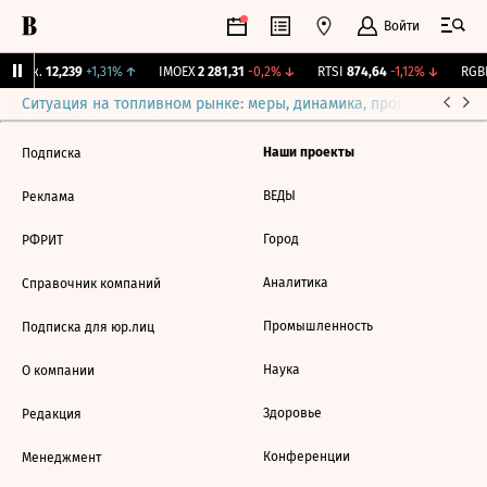
Войти
 Бирж.
12,239
+1,31%
↑
IMOEX
2 281,31
-0,2%
↓
RTSI
874,64
-1,12%
↓
RGBI
Ситуация на топливном рынке: меры, динамика, прогнозы
Выб
Наши проекты
Подписка
ВЕДЫ
Реклама
Город
РФРИТ
Аналитика
Справочник компаний
Промышленность
Подписка для юр.лиц
Наука
О компании
Здоровье
Редакция
Конференции
Менеджмент