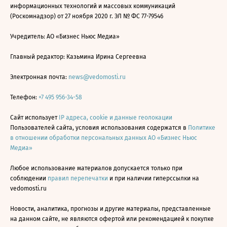
информационных технологий и массовых коммуникаций
(Роскомнадзор) от 27 ноября 2020 г. ЭЛ № ФС 77-79546
Учредитель: АО «Бизнес Ньюс Медиа»
Главный редактор: Казьмина Ирина Сергеевна
Электронная почта:
news@vedomosti.ru
Телефон:
+7 495 956-34-58
Сайт использует
IP адреса, cookie и данные геолокации
Пользователей сайта, условия использования содержатся в
Политике
в отношении обработки персональных данных АО «Бизнес Ньюс
Медиа»
Любое использование материалов допускается только при
соблюдении
правил перепечатки
и при наличии гиперссылки на
vedomosti.ru
Новости, аналитика, прогнозы и другие материалы, представленные
на данном сайте, не являются офертой или рекомендацией к покупке