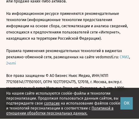
или продаже каких-либо активов.
На информационном ресурсе применяются рекомендательные
технологии (информационные технологии предоставления
информации на основе сбора, систематизации и анализа сведений,
относящихся к предпочтениям пользователей сети «Интернет»,
находящихся на территории Российской Федерации).
Правила применения рекомендательных технологий в виджетах
рекламно-обменной сети, размещенных на сайте vedomosti.ru:
СМИ2
,
24smi
Все права защищены © АО Бизнес Ньюс Медиа, ИНН/КПП
7712108141/771501001, ОГРН 1027739124775, 127018, г. Москва, вн.тер.г.
муниципальный округ Марьина Роща, ул. Полковая, д. 3, стр. 1 1999—
На нашем сайте используются cookie-файлы и технологии
2026
персонализации. Продолжая пользоваться данным сайтом, вы
ОК
подтверждаете свое
согласие
на использование файлов cookie
и технологий персонализации в соответствии с
Политикой в
отношении обработки персональных данных.