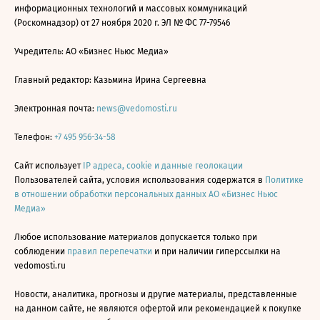
информационных технологий и массовых коммуникаций
(Роскомнадзор) от 27 ноября 2020 г. ЭЛ № ФС 77-79546
Учредитель: АО «Бизнес Ньюс Медиа»
Главный редактор: Казьмина Ирина Сергеевна
Электронная почта:
news@vedomosti.ru
Телефон:
+7 495 956-34-58
Сайт использует
IP адреса, cookie и данные геолокации
Пользователей сайта, условия использования содержатся в
Политике
в отношении обработки персональных данных АО «Бизнес Ньюс
Медиа»
Любое использование материалов допускается только при
соблюдении
правил перепечатки
и при наличии гиперссылки на
vedomosti.ru
Новости, аналитика, прогнозы и другие материалы, представленные
на данном сайте, не являются офертой или рекомендацией к покупке