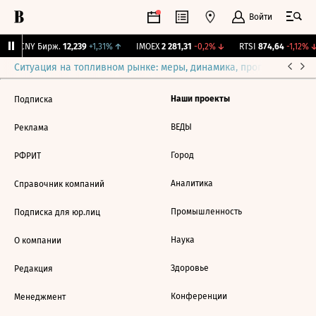
Войти
↑
CNY Бирж.
12,239
+1,31%
↑
IMOEX
2 281,31
-0,2%
↓
RTSI
874,64
-1,12%
↓
Ситуация на топливном рынке: меры, динамика, прогнозы
Выб
Наши проекты
Подписка
ВЕДЫ
Реклама
Город
РФРИТ
Аналитика
Справочник компаний
Промышленность
Подписка для юр.лиц
Наука
О компании
Здоровье
Редакция
Конференции
Менеджмент