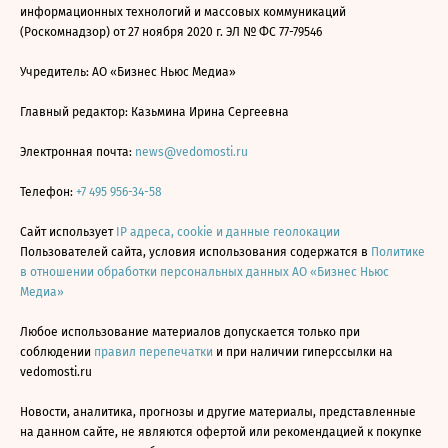
информационных технологий и массовых коммуникаций
(Роскомнадзор) от 27 ноября 2020 г. ЭЛ № ФС 77-79546
Учредитель: АО «Бизнес Ньюс Медиа»
Главный редактор: Казьмина Ирина Сергеевна
Электронная почта:
news@vedomosti.ru
Телефон:
+7 495 956-34-58
Сайт использует
IP адреса, cookie и данные геолокации
Пользователей сайта, условия использования содержатся в
Политике
в отношении обработки персональных данных АО «Бизнес Ньюс
Медиа»
Любое использование материалов допускается только при
соблюдении
правил перепечатки
и при наличии гиперссылки на
vedomosti.ru
Новости, аналитика, прогнозы и другие материалы, представленные
на данном сайте, не являются офертой или рекомендацией к покупке