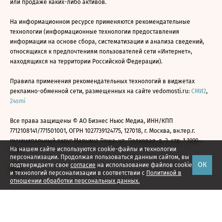
или продаже каких-либо активов.
На информационном ресурсе применяются рекомендательные
технологии (информационные технологии предоставления
информации на основе сбора, систематизации и анализа сведений,
относящихся к предпочтениям пользователей сети «Интернет»,
находящихся на территории Российской Федерации).
Правила применения рекомендательных технологий в виджетах
рекламно-обменной сети, размещенных на сайте vedomosti.ru:
СМИ2
,
24smi
Все права защищены © АО Бизнес Ньюс Медиа, ИНН/КПП
7712108141/771501001, ОГРН 1027739124775, 127018, г. Москва, вн.тер.г.
муниципальный округ Марьина Роща, ул. Полковая, д. 3, стр. 1 1999—
На нашем сайте используются cookie-файлы и технологии
2026
персонализации. Продолжая пользоваться данным сайтом, вы
ОК
подтверждаете свое
согласие
на использование файлов cookie
и технологий персонализации в соответствии с
Политикой в
отношении обработки персональных данных.