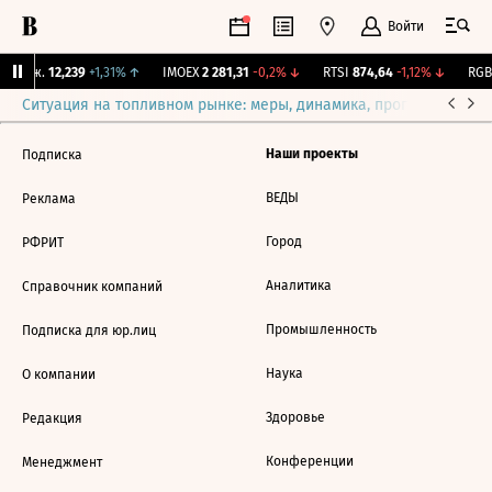
Войти
 Бирж.
12,239
+1,31%
↑
IMOEX
2 281,31
-0,2%
↓
RTSI
874,64
-1,12%
↓
RGBI
Ситуация на топливном рынке: меры, динамика, прогнозы
Выб
Наши проекты
Подписка
ВЕДЫ
Реклама
Город
РФРИТ
Аналитика
Справочник компаний
Промышленность
Подписка для юр.лиц
Наука
О компании
Здоровье
Редакция
Конференции
Менеджмент