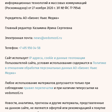
информационных технологий и массовых коммуникаций
(Роскомнадзор) от 27 ноября 2020 г. ЭЛ № ФС 77-79546
Учредитель: АО «Бизнес Ньюс Медиа»
Главный редактор: Казьмина Ирина Сергеевна
Электронная почта:
news@vedomosti.ru
Телефон:
+7 495 956-34-58
Сайт использует
IP адреса, cookie и данные геолокации
Пользователей сайта, условия использования содержатся в
Политике
в отношении обработки персональных данных АО «Бизнес Ньюс
Медиа»
Любое использование материалов допускается только при
соблюдении
правил перепечатки
и при наличии гиперссылки на
vedomosti.ru
Новости, аналитика, прогнозы и другие материалы, представленные
на данном сайте, не являются офертой или рекомендацией к покупке