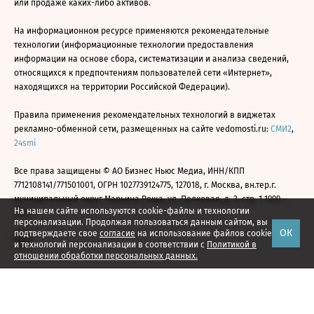
или продаже каких-либо активов.
На информационном ресурсе применяются рекомендательные
технологии (информационные технологии предоставления
информации на основе сбора, систематизации и анализа сведений,
относящихся к предпочтениям пользователей сети «Интернет»,
находящихся на территории Российской Федерации).
Правила применения рекомендательных технологий в виджетах
рекламно-обменной сети, размещенных на сайте vedomosti.ru:
СМИ2
,
24smi
Все права защищены © АО Бизнес Ньюс Медиа, ИНН/КПП
7712108141/771501001, ОГРН 1027739124775, 127018, г. Москва, вн.тер.г.
муниципальный округ Марьина Роща, ул. Полковая, д. 3, стр. 1 1999—
На нашем сайте используются cookie-файлы и технологии
2026
персонализации. Продолжая пользоваться данным сайтом, вы
ОК
подтверждаете свое
согласие
на использование файлов cookie
и технологий персонализации в соответствии с
Политикой в
отношении обработки персональных данных.