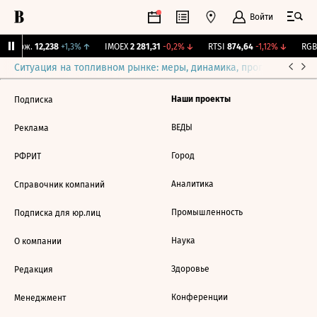
Войти
Y Бирж.
12,238
+1,3%
↑
IMOEX
2 281,31
-0,2%
↓
RTSI
874,64
-1,12%
↓
RGBI
Ситуация на топливном рынке: меры, динамика, прогнозы
Выб
Наши проекты
Подписка
ВЕДЫ
Реклама
Город
РФРИТ
Аналитика
Справочник компаний
Промышленность
Подписка для юр.лиц
Наука
О компании
Здоровье
Редакция
Конференции
Менеджмент