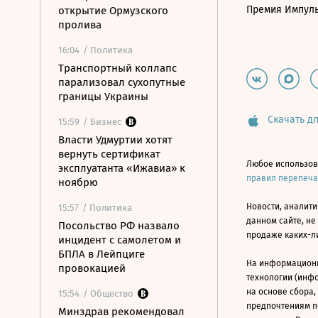
Премия Импул
открытие Ормузского
пролива
16:04
/ Политика
Транспортный коллапс
парализовал сухопутные
границы Украины
Скачать дл
15:59
/ Бизнес
Власти Удмуртии хотят
вернуть сертификат
Любое использов
эксплуатанта «Ижавиа» к
правил перепеч
ноябрю
Новости, аналити
15:57
/ Политика
данном сайте, не
Посольство РФ назвало
продаже каких-л
инцидент с самолетом и
БПЛА в Лейпциге
На информацион
провокацией
технологии (инф
на основе сбора,
15:54
/ Общество
предпочтениям п
Минздрав рекомендовал