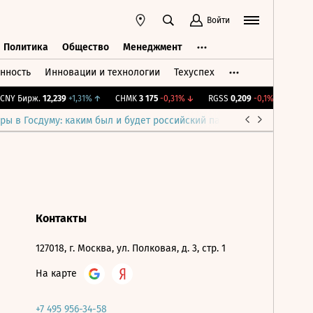
Войти
Политика
Общество
Менеджмент
нность
Инновации и технологии
Техуспех
ть
Политика
Общество
Менеджмент
NY Бирж.
12,239
+1,31%
↑
CHMK
3 175
-0,31%
↓
RGSS
0,209
-0,1%
↓
IMOE
ры в Госдуму: каким был и будет российский парламент
Война н
Контакты
127018, г. Москва, ул. Полковая, д. 3, стр. 1
На карте
+7 495 956-34-58