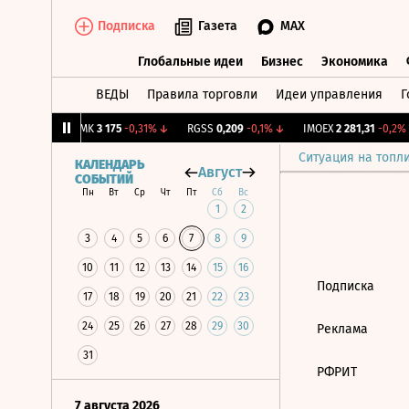
Подписка
Газета
MAX
Глобальные идеи
Бизнес
Экономика
ВЕДЫ
Правила торговли
Идеи управления
Г
Глобальные идеи
Бизнес
Экономик
+1,31%
↑
CHMK
3 175
-0,31%
↓
RGSS
0,209
-0,1%
↓
IMOEX
2 281,31
-0,2%
Ситуация на топл
КАЛЕНДАРЬ
Август
СОБЫТИЙ
Пн
Вт
Ср
Чт
Пт
Сб
Вс
1
2
3
4
5
6
7
8
9
10
11
12
13
14
15
16
Подписка
17
18
19
20
21
22
23
24
25
26
27
28
29
30
Реклама
31
РФРИТ
7 августа 2026