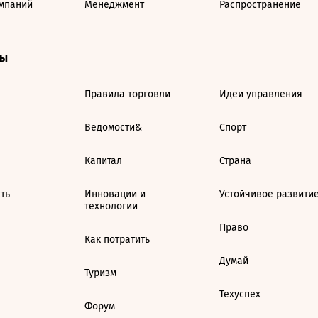
мпаний
Менеджмент
Распространение
ты
Правила торговли
Идеи управления
Ведомости&
Спорт
Капитал
Страна
ть
Инновации и
Устойчивое развити
технологии
Право
Как потратить
Думай
Туризм
Техуспех
Форум