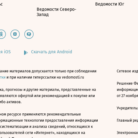
ьс
Ведомости Юг
Ведомости Северо-
Запад
я iOS
Скачать для Android
ание материалов допускается только при соблюдении
Сетевое изд
атки
и при наличии гиперссылки на vedomosti.ru
Решение Фе
ка, прогнозы и другие материалы, представленные на
информацио
 являются офертой или рекомендацией к покупке или
от 27 ноября
ибо активов.
Учредитель
ном ресурсе применяются рекомендательные
ормационные технологии предоставления информации
Главный ре
 систематизации и анализа сведений, относящихся к
ользователей сети «Интернет», находящихся на
Электронна