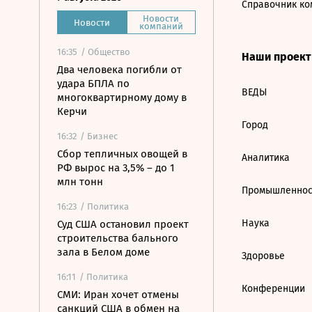
Справочник ко
Новости
Новости
компаний
16:35
/ Общество
Наши проек
Два человека погибли от
удара БПЛА по
ВЕДЫ
многоквартирному дому в
Керчи
Город
16:32
/ Бизнес
Сбор тепличных овощей в
Аналитика
РФ вырос на 3,5% – до 1
млн тонн
Промышленнос
16:23
/ Политика
Наука
Суд США остановил проект
строительства бального
зала в Белом доме
Здоровье
16:11
/ Политика
Конференции
СМИ: Иран хочет отмены
санкций США в обмен на