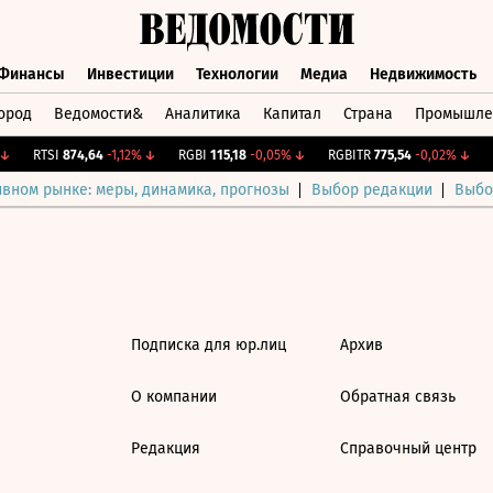
Финансы
Инвестиции
Технологии
Медиа
Недвижимость
ород
Ведомости&
Аналитика
Капитал
Страна
Промышле
а
Финансы
Инвестиции
Технологии
Медиа
Недвижимос
↓
RTSI
874,64
-1,12%
↓
RGBI
115,18
-0,05%
↓
RGBITR
775,54
-0,02%
↓
C
ивном рынке: меры, динамика, прогнозы
Выбор редакции
Выбо
Подписка для юр.лиц
Архив
О компании
Обратная связь
Редакция
Справочный центр