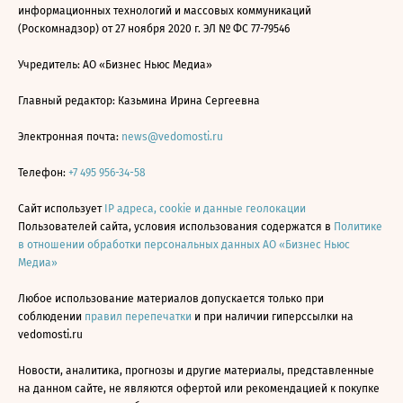
информационных технологий и массовых коммуникаций
(Роскомнадзор) от 27 ноября 2020 г. ЭЛ № ФС 77-79546
Учредитель: АО «Бизнес Ньюс Медиа»
Главный редактор: Казьмина Ирина Сергеевна
Электронная почта:
news@vedomosti.ru
Телефон:
+7 495 956-34-58
Сайт использует
IP адреса, cookie и данные геолокации
Пользователей сайта, условия использования содержатся в
Политике
в отношении обработки персональных данных АО «Бизнес Ньюс
Медиа»
Любое использование материалов допускается только при
соблюдении
правил перепечатки
и при наличии гиперссылки на
vedomosti.ru
Новости, аналитика, прогнозы и другие материалы, представленные
на данном сайте, не являются офертой или рекомендацией к покупке