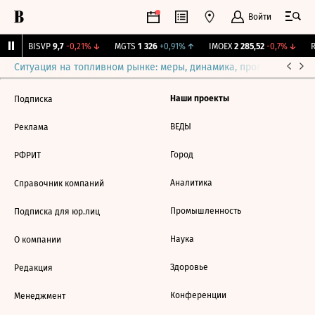
Войти
%
↑
BISVP
9,7
-0,21%
↓
MGTS
1 326
+0,91%
↑
IMOEX
2 285,52
-0,7%
↓
R
Ситуация на топливном рынке: меры, динамика, прогнозы
Выб
Наши проекты
Подписка
ВЕДЫ
Реклама
Город
РФРИТ
Аналитика
Справочник компаний
Промышленность
Подписка для юр.лиц
Наука
О компании
Здоровье
Редакция
Конференции
Менеджмент