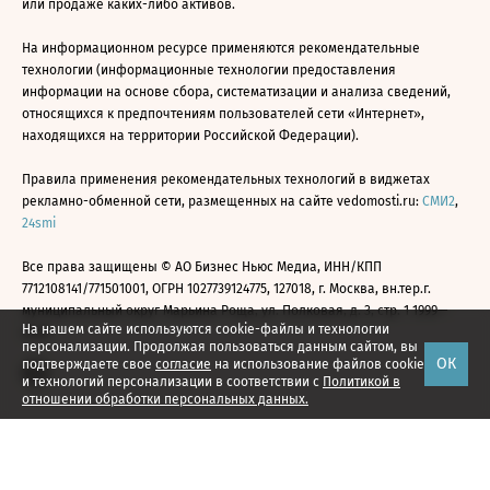
или продаже каких-либо активов.
На информационном ресурсе применяются рекомендательные
технологии (информационные технологии предоставления
информации на основе сбора, систематизации и анализа сведений,
относящихся к предпочтениям пользователей сети «Интернет»,
находящихся на территории Российской Федерации).
Правила применения рекомендательных технологий в виджетах
рекламно-обменной сети, размещенных на сайте vedomosti.ru:
СМИ2
,
24smi
Все права защищены © АО Бизнес Ньюс Медиа, ИНН/КПП
7712108141/771501001, ОГРН 1027739124775, 127018, г. Москва, вн.тер.г.
муниципальный округ Марьина Роща, ул. Полковая, д. 3, стр. 1 1999—
На нашем сайте используются cookie-файлы и технологии
2026
персонализации. Продолжая пользоваться данным сайтом, вы
ОК
подтверждаете свое
согласие
на использование файлов cookie
и технологий персонализации в соответствии с
Политикой в
отношении обработки персональных данных.