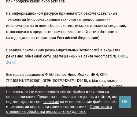
или продаже каких-либо активов.
На информационном ресурсе применяются рекомендательные
технологии (информационные технологии предоставления
информации на основе сбора, систематизации и анализа сведений,
относящихся к предпочтениям пользователей сети «Интернет»,
находящихся на территории Российской Федерации).
Правила применения рекомендательных технологий в виджетах
рекламно-обменной сети, размещенных на сайте vedomosti.ru:
СМИ2
,
24smi
Все права защищены © АО Бизнес Ньюс Медиа, ИНН/КПП
7712108141/771501001, ОГРН 1027739124775, 127018, г. Москва, вн.тер.г.
муниципальный округ Марьина Роща, ул. Полковая, д. 3, стр. 1 1999—
На нашем сайте используются cookie-файлы и технологии
2026
персонализации. Продолжая пользоваться данным сайтом, вы
ОК
подтверждаете свое
согласие
на использование файлов cookie
и технологий персонализации в соответствии с
Политикой в
отношении обработки персональных данных.