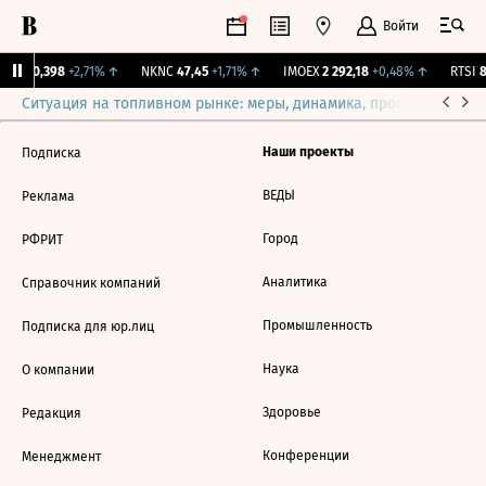
Войти
RKS
0,398
+2,71%
↑
NKNC
47,45
+1,71%
↑
IMOEX
2 292,18
+0,48%
↑
RTSI
8
Ситуация на топливном рынке: меры, динамика, прогнозы
Выб
Наши проекты
Подписка
ВЕДЫ
Реклама
Город
РФРИТ
Аналитика
Справочник компаний
Промышленность
Подписка для юр.лиц
Наука
О компании
Здоровье
Редакция
Конференции
Менеджмент