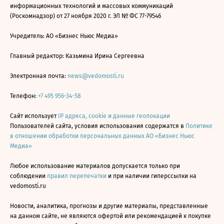
информационных технологий и массовых коммуникаций
(Роскомнадзор) от 27 ноября 2020 г. ЭЛ № ФС 77-79546
Учредитель: АО «Бизнес Ньюс Медиа»
Главный редактор: Казьмина Ирина Сергеевна
Электронная почта:
news@vedomosti.ru
Телефон:
+7 495 956-34-58
Сайт использует
IP адреса, cookie и данные геолокации
Пользователей сайта, условия использования содержатся в
Политике
в отношении обработки персональных данных АО «Бизнес Ньюс
Медиа»
Любое использование материалов допускается только при
соблюдении
правил перепечатки
и при наличии гиперссылки на
vedomosti.ru
Новости, аналитика, прогнозы и другие материалы, представленные
на данном сайте, не являются офертой или рекомендацией к покупке