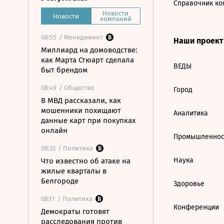
Справочник ко
Новости
Новости
компаний
08:55
/ Менеджмент
Наши проек
Миллиард на домоводстве:
как Марта Стюарт сделала
ВЕДЫ
быт брендом
08:49
/ Общество
Город
В МВД рассказали, как
мошенники похищают
Аналитика
данные карт при покупках
онлайн
Промышленнос
08:33
/ Политика
Наука
Что известно об атаке на
жилые кварталы в
Белгороде
Здоровье
08:11
/ Политика
Конференции
Демократы готовят
расследования против