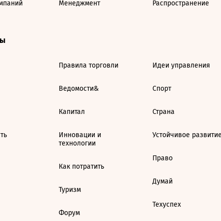
мпаний
Менеджмент
Распространение
ты
Правила торговли
Идеи управления
Ведомости&
Спорт
Капитал
Страна
ть
Инновации и
Устойчивое развити
технологии
Право
Как потратить
Думай
Туризм
Техуспех
Форум