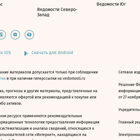
ьс
Ведомости Юг
Ведомости Северо-
Запад
я iOS
Скачать для Android
ание материалов допускается только при соблюдении
Сетевое изд
атки
и при наличии гиперссылки на vedomosti.ru
Решение Фе
ка, прогнозы и другие материалы, представленные на
информацио
 являются офертой или рекомендацией к покупке или
от 27 ноября
ибо активов.
Учредитель
ном ресурсе применяются рекомендательные
ормационные технологии предоставления информации
Главный ре
 систематизации и анализа сведений, относящихся к
ользователей сети «Интернет», находящихся на
Электронна