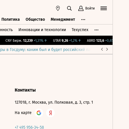
Войти
Политика
Общество
Менеджмент
нность
Инновации и технологии
Техуспех
ть
Политика
Общество
Менеджмент
CNY Бирж.
12,239
+1,31%
↑
UTAR
9,26
+1,2%
↑
ABRD
123,6
+0,65%
↑
IMO
ры в Госдуму: каким был и будет российский парламент
Война н
Контакты
127018, г. Москва, ул. Полковая, д. 3, стр. 1
На карте
+7 495 956-34-58