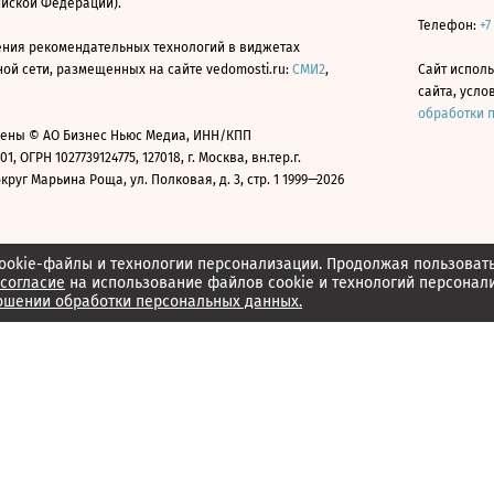
ийской Федерации).
Телефон:
+7
ния рекомендательных технологий в виджетах
й сети, размещенных на сайте vedomosti.ru:
СМИ2
,
Сайт испол
сайта, усл
обработки 
ены © АО Бизнес Ньюс Медиа, ИНН/КПП
01, ОГРН 1027739124775, 127018, г. Москва, вн.тер.г.
уг Марьина Роща, ул. Полковая, д. 3, стр. 1 1999—2026
ookie-файлы и технологии персонализации. Продолжая пользоват
согласие
на использование файлов cookie и технологий персонал
ошении обработки персональных данных.