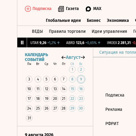
Подписка
Газета
MAX
Глобальные идеи
Бизнес
Экономика
ВЕДЫ
Правила торговли
Идеи управления
Г
Глобальные идеи
Бизнес
Экономик
,239
+1,31%
↑
UTAR
9,26
+1,2%
↑
ABRD
123,6
+0,65%
↑
IMOEX
2 281,31
-0,
Ситуация на топл
КАЛЕНДАРЬ
Август
СОБЫТИЙ
Пн
Вт
Ср
Чт
Пт
Сб
Вс
1
2
3
4
5
6
7
8
9
10
11
12
13
14
15
16
Подписка
17
18
19
20
21
22
23
24
25
26
27
28
29
30
Реклама
31
РФРИТ
9 августа 2026