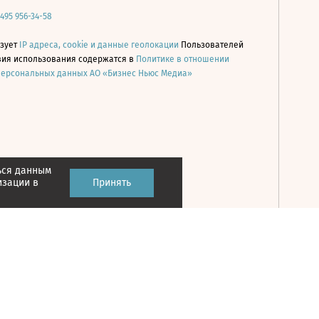
 495 956-34-58
ьзует
IP адреса, cookie и данные геолокации
Пользователей
овия использования содержатся в
Политике в отношении
персональных данных АО «Бизнес Ньюс Медиа»
ься данным
Принять
изации в