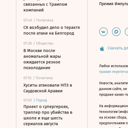
Премия Импул
связанных с Трампом
компаний
07:49
/ Политика
СК возбудил дело о теракте
после атаки на Белгород
07:30
/ Общество
Скачать дл
В Москве после
аномальной жары
ожидается резкое
Любое использов
похолодание
правил перепеч
07:16
/ Политика
Новости, аналити
Хуситы атаковали НПЗ в
данном сайте, не
Саудовской Аравии
продаже каких-л
07:03
/
Город
Проект о супергероях,
На информацион
триллер про убийства в
технологии (инф
школе и еще шесть
на основе сбора,
сериалов августа
предпочтениям п