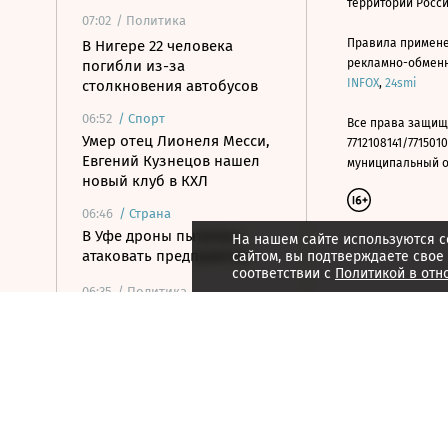
территории Росс
07:02
/ Политика
Правила примене
В Нигере 22 человека
рекламно-обменно
погибли из-за
INFOX
,
24smi
столкновения автобусов
06:52
/
Спорт
Все права защищ
Умер отец Лионеля Месси,
7712108141/7715010
Евгений Кузнецов нашел
муниципальный окр
новый клуб в КХЛ
06:46
/
Страна
В Уфе дроны пытались
На нашем сайте используются c
атаковать предприятия
сайтом, вы подтверждаете свое
соответствии с
Политикой в отн
06:35
/ Политика
Российские войска
поразили цели в портах
Одессы и Черноморска
06:21
/ Общество
Коренные и
малочисленные: народы в