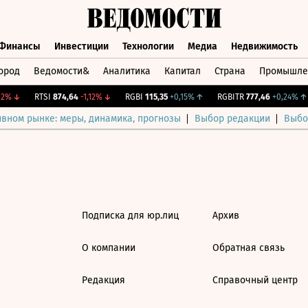
Финансы
Инвестиции
Технологии
Медиа
Недвижимость
ород
Ведомости&
Аналитика
Капитал
Страна
Промышле
а
Финансы
Инвестиции
Технологии
Медиа
Недвижимос
2%
↓
RTSI
874,64
-1,12%
↓
RGBI
115,35
+0,15%
↑
RGBITR
777,46
+0,24%
↑
ивном рынке: меры, динамика, прогнозы
Выбор редакции
Выбо
Подписка для юр.лиц
Архив
О компании
Обратная связь
Редакция
Справочный центр