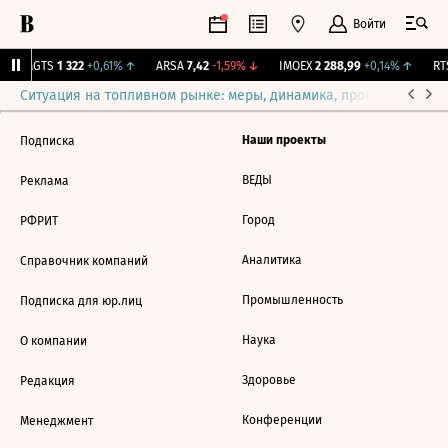
Войти
MGTS
1 322
+0,61%
↑
ARSA
7,42
-1,59%
↓
IMOEX
2 288,99
+0,14%
↑
RTS
Ситуация на топливном рынке: меры, динамика, прогнозы
Выб
Наши проекты
Подписка
ВЕДЫ
Реклама
Город
РФРИТ
Аналитика
Справочник компаний
Промышленность
Подписка для юр.лиц
Наука
О компании
Здоровье
Редакция
Конференции
Менеджмент