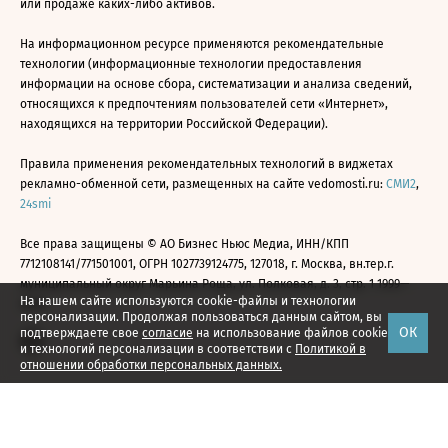
или продаже каких-либо активов.
На информационном ресурсе применяются рекомендательные
технологии (информационные технологии предоставления
информации на основе сбора, систематизации и анализа сведений,
относящихся к предпочтениям пользователей сети «Интернет»,
находящихся на территории Российской Федерации).
Правила применения рекомендательных технологий в виджетах
рекламно-обменной сети, размещенных на сайте vedomosti.ru:
СМИ2
,
24smi
Все права защищены © АО Бизнес Ньюс Медиа, ИНН/КПП
7712108141/771501001, ОГРН 1027739124775, 127018, г. Москва, вн.тер.г.
муниципальный округ Марьина Роща, ул. Полковая, д. 3, стр. 1 1999—
На нашем сайте используются cookie-файлы и технологии
2026
персонализации. Продолжая пользоваться данным сайтом, вы
ОК
подтверждаете свое
согласие
на использование файлов cookie
и технологий персонализации в соответствии с
Политикой в
отношении обработки персональных данных.