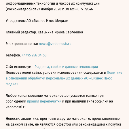
информационных технологий и массовых коммуникаций
(Роскомнадзор) от 27 ноября 2020 г. ЭЛ № ФС 77-79546
Учредитель: АО «Бизнес Ньюс Медиа»
Главный редактор: Казьмина Ирина Сергеевна
Электронная почта:
news@vedomosti.ru
Телефон:
+7 495 956-34-58
Сайт использует
IP адреса, cookie и данные геолокации
Пользователей сайта, условия использования содержатся в
Политике
в отношении обработки персональных данных АО «Бизнес Ньюс
Медиа»
Любое использование материалов допускается только при
соблюдении
правил перепечатки
и при наличии гиперссылки на
vedomosti.ru
Новости, аналитика, прогнозы и другие материалы, представленные
на данном сайте, не являются офертой или рекомендацией к покупке