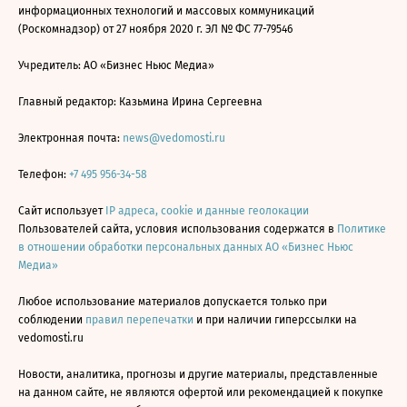
информационных технологий и массовых коммуникаций
(Роскомнадзор) от 27 ноября 2020 г. ЭЛ № ФС 77-79546
Учредитель: АО «Бизнес Ньюс Медиа»
Главный редактор: Казьмина Ирина Сергеевна
Электронная почта:
news@vedomosti.ru
Телефон:
+7 495 956-34-58
Сайт использует
IP адреса, cookie и данные геолокации
Пользователей сайта, условия использования содержатся в
Политике
в отношении обработки персональных данных АО «Бизнес Ньюс
Медиа»
Любое использование материалов допускается только при
соблюдении
правил перепечатки
и при наличии гиперссылки на
vedomosti.ru
Новости, аналитика, прогнозы и другие материалы, представленные
на данном сайте, не являются офертой или рекомендацией к покупке