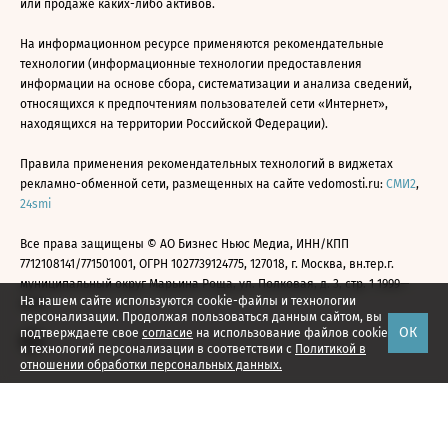
или продаже каких-либо активов.
На информационном ресурсе применяются рекомендательные
технологии (информационные технологии предоставления
информации на основе сбора, систематизации и анализа сведений,
относящихся к предпочтениям пользователей сети «Интернет»,
находящихся на территории Российской Федерации).
Правила применения рекомендательных технологий в виджетах
рекламно-обменной сети, размещенных на сайте vedomosti.ru:
СМИ2
,
24smi
Все права защищены © АО Бизнес Ньюс Медиа, ИНН/КПП
7712108141/771501001, ОГРН 1027739124775, 127018, г. Москва, вн.тер.г.
муниципальный округ Марьина Роща, ул. Полковая, д. 3, стр. 1 1999—
На нашем сайте используются cookie-файлы и технологии
2026
персонализации. Продолжая пользоваться данным сайтом, вы
ОК
подтверждаете свое
согласие
на использование файлов cookie
и технологий персонализации в соответствии с
Политикой в
отношении обработки персональных данных.