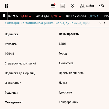
Войти
UTAR
9,27
-0,43%
↓
ARSA
7,42
-1,59%
↓
IMOEX
2 287,83
+0,09%
↑
RTSI
Ситуация на топливном рынке: меры, динамика, прогнозы
Выб
Наши проекты
Подписка
ВЕДЫ
Реклама
Город
РФРИТ
Аналитика
Справочник компаний
Промышленность
Подписка для юр.лиц
Наука
О компании
Здоровье
Редакция
Конференции
Менеджмент