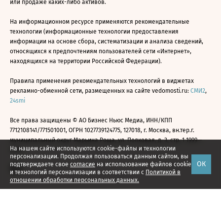
или продаже каких-либо активов.
На информационном ресурсе применяются рекомендательные
технологии (информационные технологии предоставления
информации на основе сбора, систематизации и анализа сведений,
относящихся к предпочтениям пользователей сети «Интернет»,
находящихся на территории Российской Федерации).
Правила применения рекомендательных технологий в виджетах
рекламно-обменной сети, размещенных на сайте vedomosti.ru:
СМИ2
,
24smi
Все права защищены © АО Бизнес Ньюс Медиа, ИНН/КПП
7712108141/771501001, ОГРН 1027739124775, 127018, г. Москва, вн.тер.г.
муниципальный округ Марьина Роща, ул. Полковая, д. 3, стр. 1 1999—
На нашем сайте используются cookie-файлы и технологии
2026
персонализации. Продолжая пользоваться данным сайтом, вы
ОК
подтверждаете свое
согласие
на использование файлов cookie
и технологий персонализации в соответствии с
Политикой в
отношении обработки персональных данных.