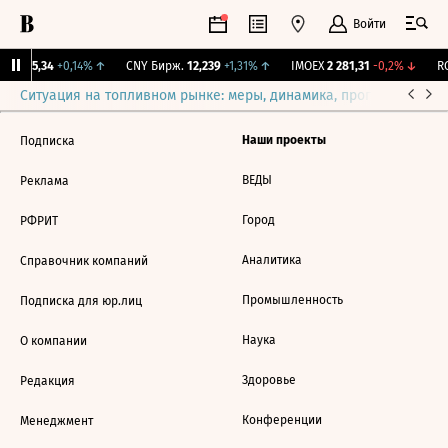
Войти
BI
115,34
+0,14%
↑
CNY Бирж.
12,239
+1,31%
↑
IMOEX
2 281,31
-0,2%
↓
RG
Ситуация на топливном рынке: меры, динамика, прогнозы
Выб
Наши проекты
Подписка
ВЕДЫ
Реклама
Город
РФРИТ
Аналитика
Справочник компаний
Промышленность
Подписка для юр.лиц
Наука
О компании
Здоровье
Редакция
Конференции
Менеджмент