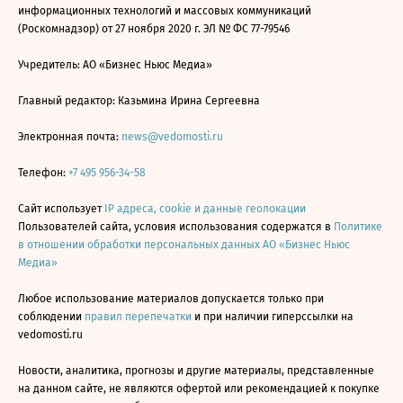
информационных технологий и массовых коммуникаций
(Роскомнадзор) от 27 ноября 2020 г. ЭЛ № ФС 77-79546
Учредитель: АО «Бизнес Ньюс Медиа»
Главный редактор: Казьмина Ирина Сергеевна
Электронная почта:
news@vedomosti.ru
Телефон:
+7 495 956-34-58
Сайт использует
IP адреса, cookie и данные геолокации
Пользователей сайта, условия использования содержатся в
Политике
в отношении обработки персональных данных АО «Бизнес Ньюс
Медиа»
Любое использование материалов допускается только при
соблюдении
правил перепечатки
и при наличии гиперссылки на
vedomosti.ru
Новости, аналитика, прогнозы и другие материалы, представленные
на данном сайте, не являются офертой или рекомендацией к покупке