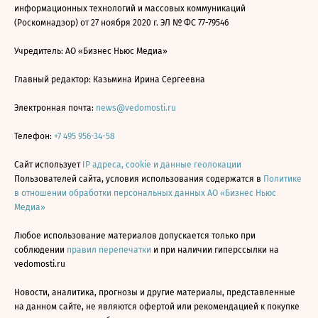
информационных технологий и массовых коммуникаций
(Роскомнадзор) от 27 ноября 2020 г. ЭЛ № ФС 77-79546
Учредитель: АО «Бизнес Ньюс Медиа»
Главный редактор: Казьмина Ирина Сергеевна
Электронная почта:
news@vedomosti.ru
Телефон:
+7 495 956-34-58
Сайт использует
IP адреса, cookie и данные геолокации
Пользователей сайта, условия использования содержатся в
Политике
в отношении обработки персональных данных АО «Бизнес Ньюс
Медиа»
Любое использование материалов допускается только при
соблюдении
правил перепечатки
и при наличии гиперссылки на
vedomosti.ru
Новости, аналитика, прогнозы и другие материалы, представленные
на данном сайте, не являются офертой или рекомендацией к покупке