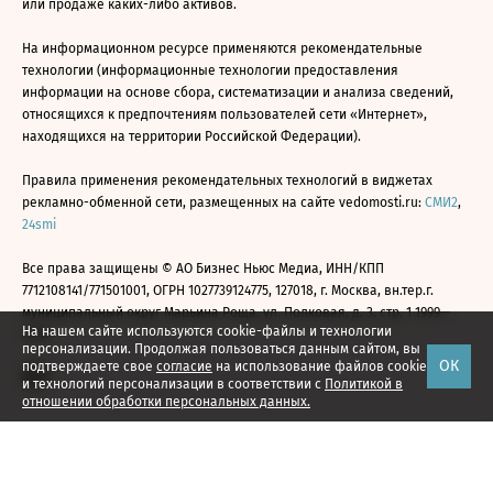
или продаже каких-либо активов.
На информационном ресурсе применяются рекомендательные
технологии (информационные технологии предоставления
информации на основе сбора, систематизации и анализа сведений,
относящихся к предпочтениям пользователей сети «Интернет»,
находящихся на территории Российской Федерации).
Правила применения рекомендательных технологий в виджетах
рекламно-обменной сети, размещенных на сайте vedomosti.ru:
СМИ2
,
24smi
Все права защищены © АО Бизнес Ньюс Медиа, ИНН/КПП
7712108141/771501001, ОГРН 1027739124775, 127018, г. Москва, вн.тер.г.
муниципальный округ Марьина Роща, ул. Полковая, д. 3, стр. 1 1999—
На нашем сайте используются cookie-файлы и технологии
2026
персонализации. Продолжая пользоваться данным сайтом, вы
ОК
подтверждаете свое
согласие
на использование файлов cookie
и технологий персонализации в соответствии с
Политикой в
отношении обработки персональных данных.