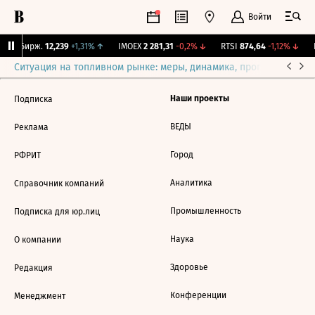
Войти
CNY Бирж.
12,239
+1,31%
↑
IMOEX
2 281,31
-0,2%
↓
RTSI
874,64
-1,12%
↓
R
Ситуация на топливном рынке: меры, динамика, прогнозы
Выб
Наши проекты
Подписка
ВЕДЫ
Реклама
Город
РФРИТ
Аналитика
Справочник компаний
Промышленность
Подписка для юр.лиц
Наука
О компании
Здоровье
Редакция
Конференции
Менеджмент