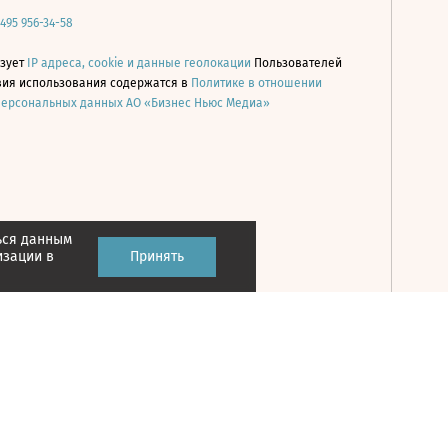
 495 956-34-58
ьзует
IP адреса, cookie и данные геолокации
Пользователей
овия использования содержатся в
Политике в отношении
персональных данных АО «Бизнес Ньюс Медиа»
ься данным
Принять
изации в