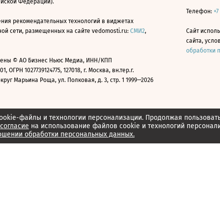
ийской Федерации).
Телефон:
+7
ния рекомендательных технологий в виджетах
й сети, размещенных на сайте vedomosti.ru:
СМИ2
,
Сайт испол
сайта, усл
обработки 
ены © АО Бизнес Ньюс Медиа, ИНН/КПП
01, ОГРН 1027739124775, 127018, г. Москва, вн.тер.г.
уг Марьина Роща, ул. Полковая, д. 3, стр. 1 1999—2026
ookie-файлы и технологии персонализации. Продолжая пользоват
согласие
на использование файлов cookie и технологий персонал
ошении обработки персональных данных.