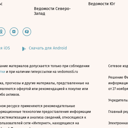
ьс
Ведомости Юг
Ведомости Северо-
Запад
я iOS
Скачать для Android
ание материалов допускается только при соблюдении
Сетевое изд
атки
и при наличии гиперссылки на vedomosti.ru
Решение Фе
ка, прогнозы и другие материалы, представленные на
информацио
 являются офертой или рекомендацией к покупке или
от 27 ноября
ибо активов.
Учредитель
ном ресурсе применяются рекомендательные
ормационные технологии предоставления информации
Главный ре
 систематизации и анализа сведений, относящихся к
ользователей сети «Интернет», находящихся на
Электронна