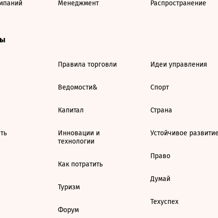
мпаний
Менеджмент
Распространение
ты
Правила торговли
Идеи управления
Ведомости&
Спорт
Капитал
Страна
ть
Инновации и
Устойчивое развити
технологии
Право
Как потратить
Думай
Туризм
Техуспех
Форум