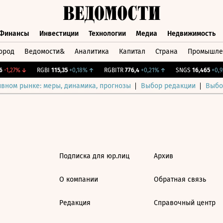
Финансы
Инвестиции
Технологии
Медиа
Недвижимость
ород
Ведомости&
Аналитика
Капитал
Страна
Промышле
а
Финансы
Инвестиции
Технологии
Медиа
Недвижимос
-1,27%
↓
RGBI
115,35
+0,18%
↑
RGBITR
776,4
+0,21%
↑
SNGS
16,465
+0,92
ивном рынке: меры, динамика, прогнозы
Выбор редакции
Выбо
Подписка для юр.лиц
Архив
О компании
Обратная связь
Редакция
Справочный центр