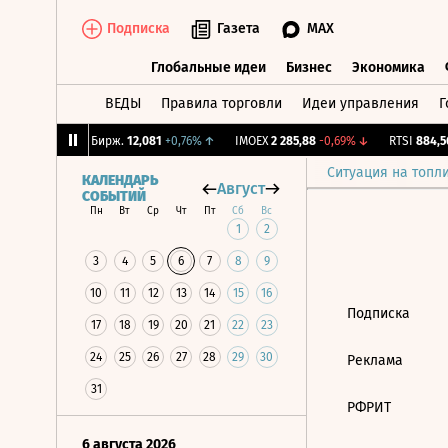
Подписка
Газета
MAX
Глобальные идеи
Бизнес
Экономика
ВЕДЫ
Правила торговли
Идеи управления
Г
Глобальные идеи
Бизнес
Экономик
,92%
↑
CNY Бирж.
12,081
+0,76%
↑
IMOEX
2 285,88
-0,69%
↓
RTSI
884,56
Ситуация на топл
КАЛЕНДАРЬ
Август
СОБЫТИЙ
Пн
Вт
Ср
Чт
Пт
Сб
Вс
1
2
3
4
5
6
7
8
9
10
11
12
13
14
15
16
Подписка
17
18
19
20
21
22
23
24
25
26
27
28
29
30
Реклама
31
РФРИТ
6 августа 2026