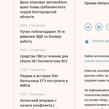
Дрон атаковал автомобиль
Премия Импул
врио главы Шебекинского
округа Белгородской
области
18:04
/ Политика
Путин поблагодарил 76-ю
дивизию ВДВ за боевую
Скачать дл
работу
18:03
/ Политика
Средства ПВО в течение дня
Любое использов
сбили 281 беспилотник ВСУ
правил перепеч
17:50
/ Общество
Новости, аналити
Первая в истории 500-
данном сайте, не
балльница ЕГЭ поступила в
продаже каких-л
МФТИ
На информацион
17:33
/ Политика
технологии (инф
Зеленский впервые с
на основе сбора,
начала конфликта с
предпочтениям п