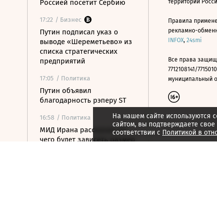
Россией посетит Сербию
территории Росс
17:22
/ Бизнес
Правила примене
рекламно-обменно
Путин подписал указ о
INFOX
,
24smi
выводе «Шереметьево» из
списка стратегических
Все права защищ
предприятий
7712108141/7715010
17:05
/ Политика
муниципальный окр
Путин объявил
благодарность рэперу ST
На нашем сайте используются c
16:58
/ Политика
сайтом, вы подтверждаете свое
МИД Ирана рассказал, от
соответствии с
Политикой в отн
чего будет зависеть размер
сбора за проход через
Ормуз
16:46
/ Политика
Соглашение о свободной
торговле между ЕАЭС и ОАЭ
вступит в силу 6 октября