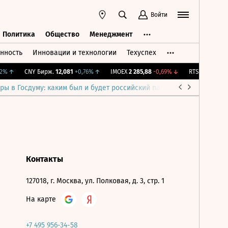
Войти
Политика
Общество
Менеджмент
нность
Инновации и технологии
Техуспех
ть
Политика
Общество
Менеджмент
%
↑
CNY Бирж.
12,081
+0,76%
↑
IMOEX
2 285,88
-0,69%
↓
RTSI
884,56
-1,
ры в Госдуму: каким был и будет российский парламент
Война н
Контакты
127018, г. Москва, ул. Полковая, д. 3, стр. 1
На карте
+7 495 956-34-58