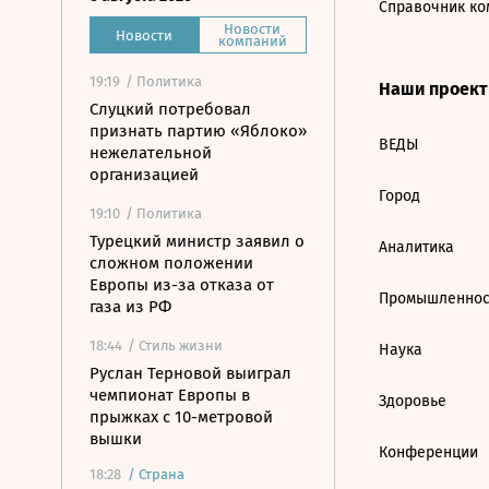
Справочник ко
Новости
Новости
компаний
19:19
/ Политика
Наши проек
Слуцкий потребовал
признать партию «Яблоко»
ВЕДЫ
нежелательной
организацией
Город
19:10
/ Политика
Турецкий министр заявил о
Аналитика
сложном положении
Европы из-за отказа от
Промышленнос
газа из РФ
18:44
/ Стиль жизни
Наука
Руслан Терновой выиграл
чемпионат Европы в
Здоровье
прыжках с 10-метровой
вышки
Конференции
18:28
/
Страна