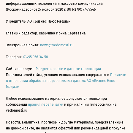
информационных технологий и массовых коммуникаций
(Роскомнадзор) от 27 ноября 2020 г. ЭЛ № ФС 77-79546
Учредитель: АО «Бизнес Ньюс Медиа»
Главный редактор: Казьмина Ирина Сергеевна
Электронная почта:
news@vedomosti.ru
Телефон:
+7 495 956-34-58
Сайт использует
IP адреса, cookie и данные геолокации
Пользователей сайта, условия использования содержатся в
Политике
в отношении обработки персональных данных АО «Бизнес Ньюс
Медиа»
Любое использование материалов допускается только при
соблюдении
правил перепечатки
и при наличии гиперссылки на
vedomosti.ru
Новости, аналитика, прогнозы и другие материалы, представленные
на данном сайте, не являются офертой или рекомендацией к покупке