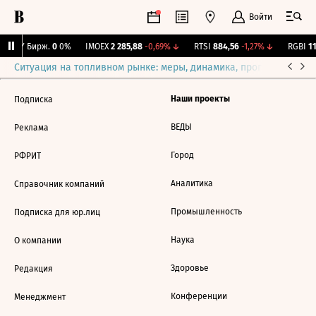
Войти
CNY Бирж.
0
0%
IMOEX
2 285,88
-0,69%
↓
RTSI
884,56
-1,27%
↓
RGBI
11
Ситуация на топливном рынке: меры, динамика, прогнозы
Выб
Наши проекты
Подписка
ВЕДЫ
Реклама
Город
РФРИТ
Аналитика
Справочник компаний
Промышленность
Подписка для юр.лиц
Наука
О компании
Здоровье
Редакция
Конференции
Менеджмент