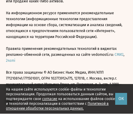
или продаже каких-либо активов.
На информационном ресурсе применяются рекомендательные
технологии (информационные технологии предоставления
информации на основе сбора, систематизации и анализа сведений,
относящихся к предпочтениям пользователей сети «Интернет»,
находящихся на территории Российской Федерации).
Правила применения рекомендательных технологий в виджетах
рекламно-обменной сети, размещенных на сайте vedomosti.ru:
СМИ2
,
24smi
Все права защищены © АО Бизнес Ньюс Медиа, ИНН/КПП
7712108141/771501001, ОГРН 1027739124775, 127018, г. Москва, вн.тер.г.
муниципальный округ Марьина Роща, ул. Полковая, д. 3, стр. 1 1999—
На нашем сайте используются cookie-файлы и технологии
2026
персонализации. Продолжая пользоваться данным сайтом, вы
ОК
подтверждаете свое
согласие
на использование файлов cookie
и технологий персонализации в соответствии с
Политикой в
отношении обработки персональных данных.