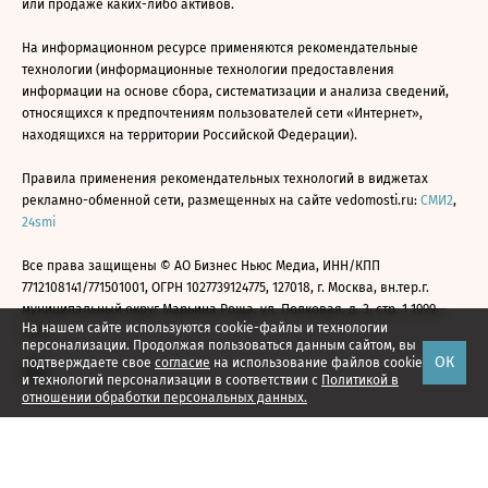
или продаже каких-либо активов.
На информационном ресурсе применяются рекомендательные
технологии (информационные технологии предоставления
информации на основе сбора, систематизации и анализа сведений,
относящихся к предпочтениям пользователей сети «Интернет»,
находящихся на территории Российской Федерации).
Правила применения рекомендательных технологий в виджетах
рекламно-обменной сети, размещенных на сайте vedomosti.ru:
СМИ2
,
24smi
Все права защищены © АО Бизнес Ньюс Медиа, ИНН/КПП
7712108141/771501001, ОГРН 1027739124775, 127018, г. Москва, вн.тер.г.
муниципальный округ Марьина Роща, ул. Полковая, д. 3, стр. 1 1999—
На нашем сайте используются cookie-файлы и технологии
2026
персонализации. Продолжая пользоваться данным сайтом, вы
ОК
подтверждаете свое
согласие
на использование файлов cookie
и технологий персонализации в соответствии с
Политикой в
отношении обработки персональных данных.