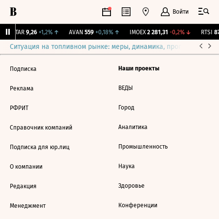
Войти
UTAR
9,26
+1,2%
↑
AVAN
559
+0,18%
↑
IMOEX
2 281,31
-0,2%
↓
RTSI
87
Ситуация на топливном рынке: меры, динамика, прогнозы
Выб
Наши проекты
Подписка
ВЕДЫ
Реклама
Город
РФРИТ
Аналитика
Справочник компаний
Промышленность
Подписка для юр.лиц
Наука
О компании
Здоровье
Редакция
Конференции
Менеджмент