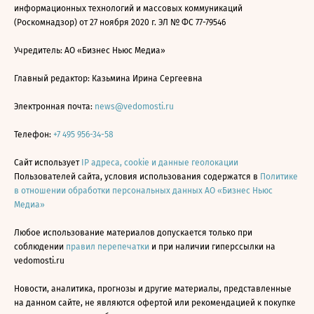
информационных технологий и массовых коммуникаций
(Роскомнадзор) от 27 ноября 2020 г. ЭЛ № ФС 77-79546
Учредитель: АО «Бизнес Ньюс Медиа»
Главный редактор: Казьмина Ирина Сергеевна
Электронная почта:
news@vedomosti.ru
Телефон:
+7 495 956-34-58
Сайт использует
IP адреса, cookie и данные геолокации
Пользователей сайта, условия использования содержатся в
Политике
в отношении обработки персональных данных АО «Бизнес Ньюс
Медиа»
Любое использование материалов допускается только при
соблюдении
правил перепечатки
и при наличии гиперссылки на
vedomosti.ru
Новости, аналитика, прогнозы и другие материалы, представленные
на данном сайте, не являются офертой или рекомендацией к покупке