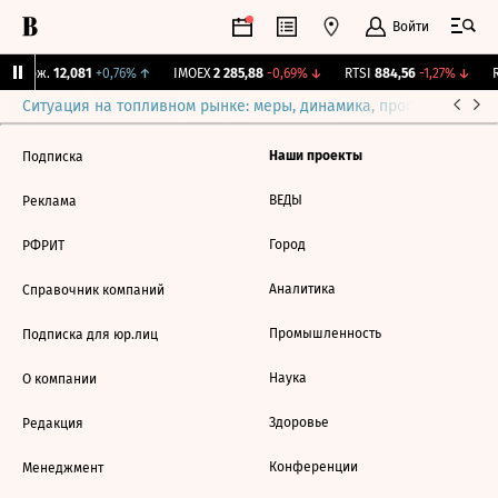
Войти
Y Бирж.
12,081
+0,76%
↑
IMOEX
2 285,88
-0,69%
↓
RTSI
884,56
-1,27%
↓
R
Ситуация на топливном рынке: меры, динамика, прогнозы
Выб
Наши проекты
Подписка
ВЕДЫ
Реклама
Город
РФРИТ
Аналитика
Справочник компаний
Промышленность
Подписка для юр.лиц
Наука
О компании
Здоровье
Редакция
Конференции
Менеджмент