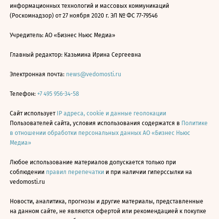
информационных технологий и массовых коммуникаций
(Роскомнадзор) от 27 ноября 2020 г. ЭЛ № ФС 77-79546
Учредитель: АО «Бизнес Ньюс Медиа»
Главный редактор: Казьмина Ирина Сергеевна
Электронная почта:
news@vedomosti.ru
Телефон:
+7 495 956-34-58
Сайт использует
IP адреса, cookie и данные геолокации
Пользователей сайта, условия использования содержатся в
Политике
в отношении обработки персональных данных АО «Бизнес Ньюс
Медиа»
Любое использование материалов допускается только при
соблюдении
правил перепечатки
и при наличии гиперссылки на
vedomosti.ru
Новости, аналитика, прогнозы и другие материалы, представленные
на данном сайте, не являются офертой или рекомендацией к покупке