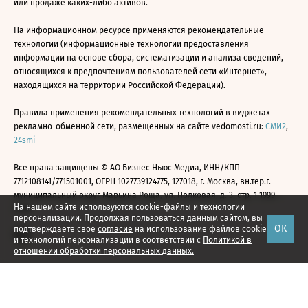
или продаже каких-либо активов.
На информационном ресурсе применяются рекомендательные
технологии (информационные технологии предоставления
информации на основе сбора, систематизации и анализа сведений,
относящихся к предпочтениям пользователей сети «Интернет»,
находящихся на территории Российской Федерации).
Правила применения рекомендательных технологий в виджетах
рекламно-обменной сети, размещенных на сайте vedomosti.ru:
СМИ2
,
24smi
Все права защищены © АО Бизнес Ньюс Медиа, ИНН/КПП
7712108141/771501001, ОГРН 1027739124775, 127018, г. Москва, вн.тер.г.
муниципальный округ Марьина Роща, ул. Полковая, д. 3, стр. 1 1999—
На нашем сайте используются cookie-файлы и технологии
2026
персонализации. Продолжая пользоваться данным сайтом, вы
ОК
подтверждаете свое
согласие
на использование файлов cookie
и технологий персонализации в соответствии с
Политикой в
отношении обработки персональных данных.