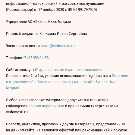
информационных технологий и массовых коммуникаций
(Роскомнадзор) от 27 ноября 2020 г. ЭЛ № ФС 77-79546
Учредитель: АО «Бизнес Ньюс Медиа»
Главный редактор: Казьмина Ирина Сергеевна
Электронная почта:
news@vedomosti.ru
Телефон:
+7 495 956-34-58
Сайт использует
IP адреса, cookie и данные геолокации
Пользователей сайта, условия использования содержатся в
Политике
в отношении обработки персональных данных АО «Бизнес Ньюс
Медиа»
Любое использование материалов допускается только при
соблюдении
правил перепечатки
и при наличии гиперссылки на
vedomosti.ru
Новости, аналитика, прогнозы и другие материалы, представленные
на данном сайте, не являются офертой или рекомендацией к покупке