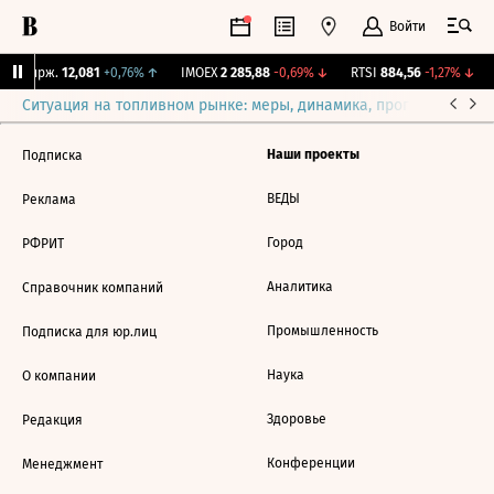
Войти
NY Бирж.
12,081
+0,76%
↑
IMOEX
2 285,88
-0,69%
↓
RTSI
884,56
-1,27%
↓
Ситуация на топливном рынке: меры, динамика, прогнозы
Выб
Наши проекты
Подписка
ВЕДЫ
Реклама
Город
РФРИТ
Аналитика
Справочник компаний
Промышленность
Подписка для юр.лиц
Наука
О компании
Здоровье
Редакция
Конференции
Менеджмент