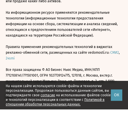
или продаже каких-либо активов.
На информационном ресурсе применяются рекомендательные
технологии (информационные технологии предоставления
информации на основе сбора, систематизации и анализа сведений,
относящихся к предпочтениям пользователей сети «Интернет»,
находящихся на территории Российской Федерации).
Правила применения рекомендательных технологий в виджетах
рекламно-обменной сети, размещенных на сайте vedomosti.ru:
СМИ2
,
24smi
Все права защищены © АО Бизнес Ньюс Медиа, ИНН/КПП
7712108141/771501001, ОГРН 1027739124775, 127018, г. Москва, вн.тер.г.
муниципальный округ Марьина Роща, ул. Полковая, д. 3, стр. 1 1999—
На нашем сайте используются cookie-файлы и технологии
2026
персонализации. Продолжая пользоваться данным сайтом, вы
ОК
подтверждаете свое
согласие
на использование файлов cookie
и технологий персонализации в соответствии с
Политикой в
отношении обработки персональных данных.