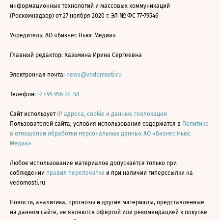
информационных технологий и массовых коммуникаций
(Роскомнадзор) от 27 ноября 2020 г. ЭЛ № ФС 77-79546
Учредитель: АО «Бизнес Ньюс Медиа»
Главный редактор: Казьмина Ирина Сергеевна
Электронная почта:
news@vedomosti.ru
Телефон:
+7 495 956-34-58
Сайт использует
IP адреса, cookie и данные геолокации
Пользователей сайта, условия использования содержатся в
Политике
в отношении обработки персональных данных АО «Бизнес Ньюс
Медиа»
Любое использование материалов допускается только при
соблюдении
правил перепечатки
и при наличии гиперссылки на
vedomosti.ru
Новости, аналитика, прогнозы и другие материалы, представленные
на данном сайте, не являются офертой или рекомендацией к покупке