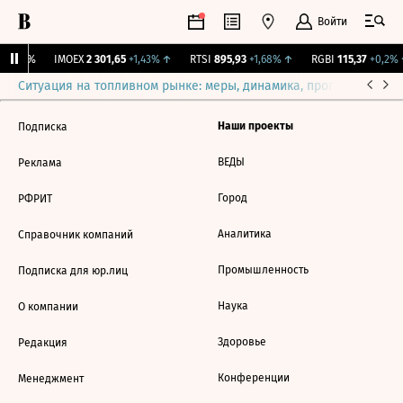
Войти
.
0
0%
IMOEX
2 301,65
+1,43%
↑
RTSI
895,93
+1,68%
↑
RGBI
115,37
+0,2%
Ситуация на топливном рынке: меры, динамика, прогнозы
Выб
Наши проекты
Подписка
ВЕДЫ
Реклама
Город
РФРИТ
Аналитика
Справочник компаний
Промышленность
Подписка для юр.лиц
Наука
О компании
Здоровье
Редакция
Конференции
Менеджмент