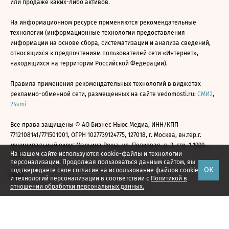
или продаже каких-либо активов.
На информационном ресурсе применяются рекомендательные
технологии (информационные технологии предоставления
информации на основе сбора, систематизации и анализа сведений,
относящихся к предпочтениям пользователей сети «Интернет»,
находящихся на территории Российской Федерации).
Правила применения рекомендательных технологий в виджетах
рекламно-обменной сети, размещенных на сайте vedomosti.ru:
СМИ2
,
24smi
Все права защищены © АО Бизнес Ньюс Медиа, ИНН/КПП
7712108141/771501001, ОГРН 1027739124775, 127018, г. Москва, вн.тер.г.
муниципальный округ Марьина Роща, ул. Полковая, д. 3, стр. 1 1999—
На нашем сайте используются cookie-файлы и технологии
2026
персонализации. Продолжая пользоваться данным сайтом, вы
ОК
подтверждаете свое
согласие
на использование файлов cookie
и технологий персонализации в соответствии с
Политикой в
отношении обработки персональных данных.