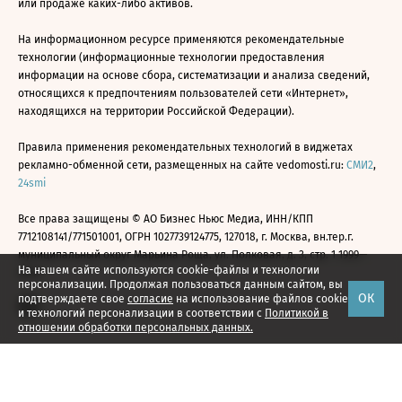
или продаже каких-либо активов.
На информационном ресурсе применяются рекомендательные
технологии (информационные технологии предоставления
информации на основе сбора, систематизации и анализа сведений,
относящихся к предпочтениям пользователей сети «Интернет»,
находящихся на территории Российской Федерации).
Правила применения рекомендательных технологий в виджетах
рекламно-обменной сети, размещенных на сайте vedomosti.ru:
СМИ2
,
24smi
Все права защищены © АО Бизнес Ньюс Медиа, ИНН/КПП
7712108141/771501001, ОГРН 1027739124775, 127018, г. Москва, вн.тер.г.
муниципальный округ Марьина Роща, ул. Полковая, д. 3, стр. 1 1999—
На нашем сайте используются cookie-файлы и технологии
2026
персонализации. Продолжая пользоваться данным сайтом, вы
ОК
подтверждаете свое
согласие
на использование файлов cookie
и технологий персонализации в соответствии с
Политикой в
отношении обработки персональных данных.