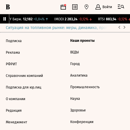
Войти
CNY Бирж.
12,182
+0,84%
↑
IMOEX
2 283,24
-0,12%
↓
RTSI
883,54
-0,12%
↓
Ситуация на топливном рынке: меры, динамика, прогнозы
Выб
Наши проекты
Подписка
ВЕДЫ
Реклама
Город
РФРИТ
Аналитика
Справочник компаний
Промышленность
Подписка для юр.лиц
Наука
О компании
Здоровье
Редакция
Конференции
Менеджмент