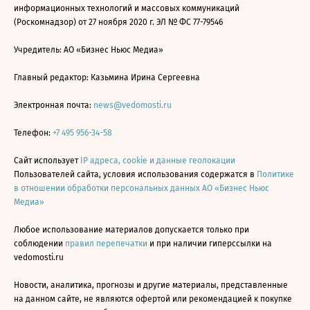
информационных технологий и массовых коммуникаций
(Роскомнадзор) от 27 ноября 2020 г. ЭЛ № ФС 77-79546
Учредитель: АО «Бизнес Ньюс Медиа»
Главный редактор: Казьмина Ирина Сергеевна
Электронная почта:
news@vedomosti.ru
Телефон:
+7 495 956-34-58
Сайт использует
IP адреса, cookie и данные геолокации
Пользователей сайта, условия использования содержатся в
Политике
в отношении обработки персональных данных АО «Бизнес Ньюс
Медиа»
Любое использование материалов допускается только при
соблюдении
правил перепечатки
и при наличии гиперссылки на
vedomosti.ru
Новости, аналитика, прогнозы и другие материалы, представленные
на данном сайте, не являются офертой или рекомендацией к покупке