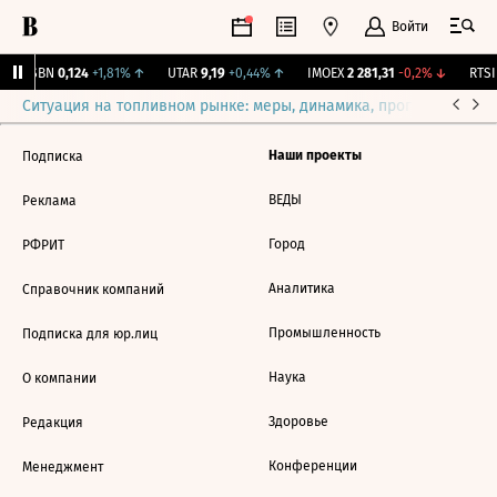
Войти
USBN
0,124
+1,81%
↑
UTAR
9,19
+0,44%
↑
IMOEX
2 281,31
-0,2%
↓
RTSI
Ситуация на топливном рынке: меры, динамика, прогнозы
Выб
Наши проекты
Подписка
ВЕДЫ
Реклама
Город
РФРИТ
Аналитика
Справочник компаний
Промышленность
Подписка для юр.лиц
Наука
О компании
Здоровье
Редакция
Конференции
Менеджмент