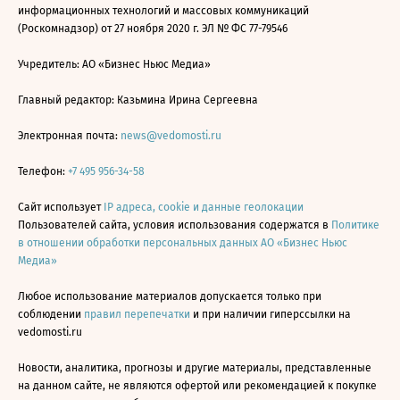
информационных технологий и массовых коммуникаций
(Роскомнадзор) от 27 ноября 2020 г. ЭЛ № ФС 77-79546
Учредитель: АО «Бизнес Ньюс Медиа»
Главный редактор: Казьмина Ирина Сергеевна
Электронная почта:
news@vedomosti.ru
Телефон:
+7 495 956-34-58
Сайт использует
IP адреса, cookie и данные геолокации
Пользователей сайта, условия использования содержатся в
Политике
в отношении обработки персональных данных АО «Бизнес Ньюс
Медиа»
Любое использование материалов допускается только при
соблюдении
правил перепечатки
и при наличии гиперссылки на
vedomosti.ru
Новости, аналитика, прогнозы и другие материалы, представленные
на данном сайте, не являются офертой или рекомендацией к покупке