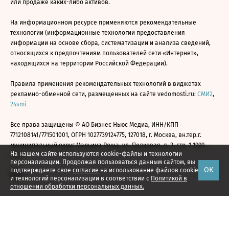
или продаже каких-либо активов.
На информационном ресурсе применяются рекомендательные
технологии (информационные технологии предоставления
информации на основе сбора, систематизации и анализа сведений,
относящихся к предпочтениям пользователей сети «Интернет»,
находящихся на территории Российской Федерации).
Правила применения рекомендательных технологий в виджетах
рекламно-обменной сети, размещенных на сайте vedomosti.ru:
СМИ2
,
24smi
Все права защищены © АО Бизнес Ньюс Медиа, ИНН/КПП
7712108141/771501001, ОГРН 1027739124775, 127018, г. Москва, вн.тер.г.
муниципальный округ Марьина Роща, ул. Полковая, д. 3, стр. 1 1999—
На нашем сайте используются cookie-файлы и технологии
2026
персонализации. Продолжая пользоваться данным сайтом, вы
ОК
подтверждаете свое
согласие
на использование файлов cookie
и технологий персонализации в соответствии с
Политикой в
отношении обработки персональных данных.