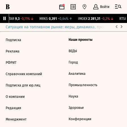
Войти
UTAR
9,3
-0,11%
↓
MRKS
0,391
+0,64%
↑
IMOEX
2 281,31
-0,2%
↓
RTSI
Ситуация на топливном рынке: меры, динамика, прогнозы
Выб
Наши проекты
Подписка
ВЕДЫ
Реклама
Город
РФРИТ
Аналитика
Справочник компаний
Промышленность
Подписка для юр.лиц
Наука
О компании
Здоровье
Редакция
Конференции
Менеджмент