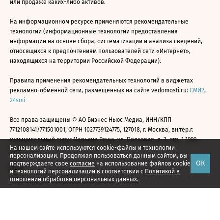
или продаже каких-либо активов.
На информационном ресурсе применяются рекомендательные
технологии (информационные технологии предоставления
информации на основе сбора, систематизации и анализа сведений,
относящихся к предпочтениям пользователей сети «Интернет»,
находящихся на территории Российской Федерации).
Правила применения рекомендательных технологий в виджетах
рекламно-обменной сети, размещенных на сайте vedomosti.ru:
СМИ2
,
24smi
Все права защищены © АО Бизнес Ньюс Медиа, ИНН/КПП
7712108141/771501001, ОГРН 1027739124775, 127018, г. Москва, вн.тер.г.
муниципальный округ Марьина Роща, ул. Полковая, д. 3, стр. 1 1999—
На нашем сайте используются cookie-файлы и технологии
2026
персонализации. Продолжая пользоваться данным сайтом, вы
ОК
подтверждаете свое
согласие
на использование файлов cookie
и технологий персонализации в соответствии с
Политикой в
отношении обработки персональных данных.