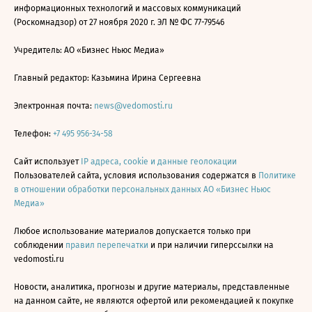
информационных технологий и массовых коммуникаций
(Роскомнадзор) от 27 ноября 2020 г. ЭЛ № ФС 77-79546
Учредитель: АО «Бизнес Ньюс Медиа»
Главный редактор: Казьмина Ирина Сергеевна
Электронная почта:
news@vedomosti.ru
Телефон:
+7 495 956-34-58
Сайт использует
IP адреса, cookie и данные геолокации
Пользователей сайта, условия использования содержатся в
Политике
в отношении обработки персональных данных АО «Бизнес Ньюс
Медиа»
Любое использование материалов допускается только при
соблюдении
правил перепечатки
и при наличии гиперссылки на
vedomosti.ru
Новости, аналитика, прогнозы и другие материалы, представленные
на данном сайте, не являются офертой или рекомендацией к покупке