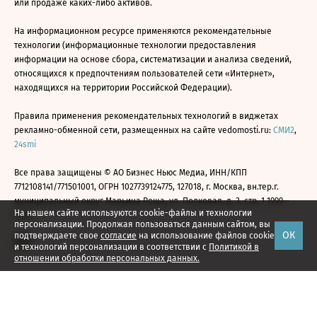
или продаже каких-либо активов.
На информационном ресурсе применяются рекомендательные
технологии (информационные технологии предоставления
информации на основе сбора, систематизации и анализа сведений,
относящихся к предпочтениям пользователей сети «Интернет»,
находящихся на территории Российской Федерации).
Правила применения рекомендательных технологий в виджетах
рекламно-обменной сети, размещенных на сайте vedomosti.ru:
СМИ2
,
24smi
Все права защищены © АО Бизнес Ньюс Медиа, ИНН/КПП
7712108141/771501001, ОГРН 1027739124775, 127018, г. Москва, вн.тер.г.
муниципальный округ Марьина Роща, ул. Полковая, д. 3, стр. 1 1999—
На нашем сайте используются cookie-файлы и технологии
2026
персонализации. Продолжая пользоваться данным сайтом, вы
ОК
подтверждаете свое
согласие
на использование файлов cookie
и технологий персонализации в соответствии с
Политикой в
отношении обработки персональных данных.