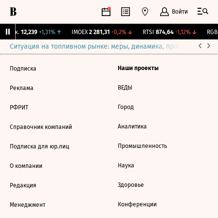
Войти
 Бирж.
12,239
+1,31%
↑
IMOEX
2 281,31
-0,2%
↓
RTSI
874,64
-1,12%
↓
RGBI
Ситуация на топливном рынке: меры, динамика, прогнозы
Выб
Наши проекты
Подписка
ВЕДЫ
Реклама
Город
РФРИТ
Аналитика
Справочник компаний
Промышленность
Подписка для юр.лиц
Наука
О компании
Здоровье
Редакция
Конференции
Менеджмент