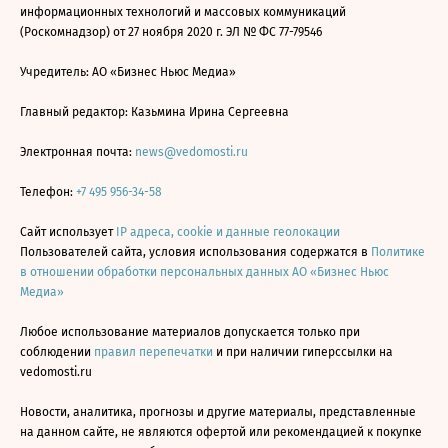
информационных технологий и массовых коммуникаций
(Роскомнадзор) от 27 ноября 2020 г. ЭЛ № ФС 77-79546
Учредитель: АО «Бизнес Ньюс Медиа»
Главный редактор: Казьмина Ирина Сергеевна
Электронная почта:
news@vedomosti.ru
Телефон:
+7 495 956-34-58
Сайт использует
IP адреса, cookie и данные геолокации
Пользователей сайта, условия использования содержатся в
Политике
в отношении обработки персональных данных АО «Бизнес Ньюс
Медиа»
Любое использование материалов допускается только при
соблюдении
правил перепечатки
и при наличии гиперссылки на
vedomosti.ru
Новости, аналитика, прогнозы и другие материалы, представленные
на данном сайте, не являются офертой или рекомендацией к покупке