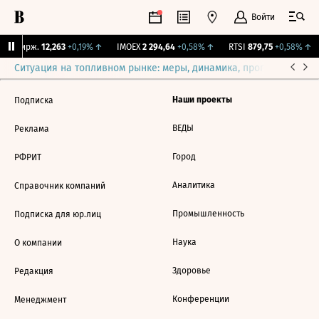
Войти
NY Бирж.
12,263
+0,19%
↑
IMOEX
2 294,64
+0,58%
↑
RTSI
879,75
+0,58%
↑
Ситуация на топливном рынке: меры, динамика, прогнозы
Выб
Наши проекты
Подписка
ВЕДЫ
Реклама
Город
РФРИТ
Аналитика
Справочник компаний
Промышленность
Подписка для юр.лиц
Наука
О компании
Здоровье
Редакция
Конференции
Менеджмент