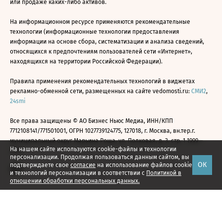
или продаже каких-либо активов.
На информационном ресурсе применяются рекомендательные
технологии (информационные технологии предоставления
информации на основе сбора, систематизации и анализа сведений,
относящихся к предпочтениям пользователей сети «Интернет»,
находящихся на территории Российской Федерации).
Правила применения рекомендательных технологий в виджетах
рекламно-обменной сети, размещенных на сайте vedomosti.ru:
СМИ2
,
24smi
Все права защищены © АО Бизнес Ньюс Медиа, ИНН/КПП
7712108141/771501001, ОГРН 1027739124775, 127018, г. Москва, вн.тер.г.
муниципальный округ Марьина Роща, ул. Полковая, д. 3, стр. 1 1999—
На нашем сайте используются cookie-файлы и технологии
2026
персонализации. Продолжая пользоваться данным сайтом, вы
ОК
подтверждаете свое
согласие
на использование файлов cookie
и технологий персонализации в соответствии с
Политикой в
отношении обработки персональных данных.