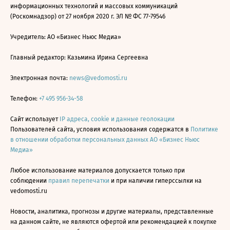
информационных технологий и массовых коммуникаций
(Роскомнадзор) от 27 ноября 2020 г. ЭЛ № ФС 77-79546
Учредитель: АО «Бизнес Ньюс Медиа»
Главный редактор: Казьмина Ирина Сергеевна
Электронная почта:
news@vedomosti.ru
Телефон:
+7 495 956-34-58
Сайт использует
IP адреса, cookie и данные геолокации
Пользователей сайта, условия использования содержатся в
Политике
в отношении обработки персональных данных АО «Бизнес Ньюс
Медиа»
Любое использование материалов допускается только при
соблюдении
правил перепечатки
и при наличии гиперссылки на
vedomosti.ru
Новости, аналитика, прогнозы и другие материалы, представленные
на данном сайте, не являются офертой или рекомендацией к покупке