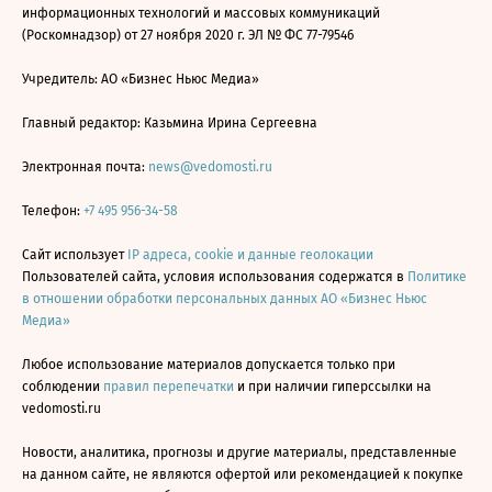
информационных технологий и массовых коммуникаций
(Роскомнадзор) от 27 ноября 2020 г. ЭЛ № ФС 77-79546
Учредитель: АО «Бизнес Ньюс Медиа»
Главный редактор: Казьмина Ирина Сергеевна
Электронная почта:
news@vedomosti.ru
Телефон:
+7 495 956-34-58
Сайт использует
IP адреса, cookie и данные геолокации
Пользователей сайта, условия использования содержатся в
Политике
в отношении обработки персональных данных АО «Бизнес Ньюс
Медиа»
Любое использование материалов допускается только при
соблюдении
правил перепечатки
и при наличии гиперссылки на
vedomosti.ru
Новости, аналитика, прогнозы и другие материалы, представленные
на данном сайте, не являются офертой или рекомендацией к покупке