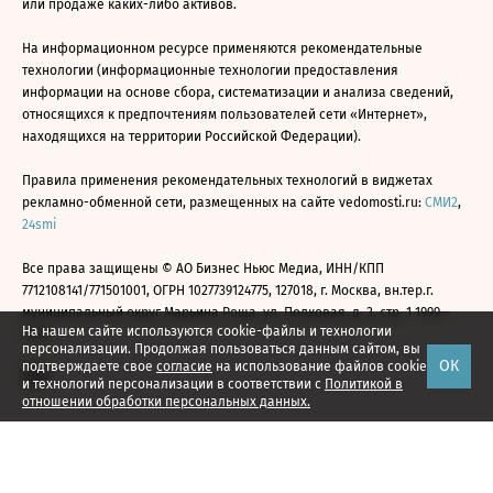
или продаже каких-либо активов.
На информационном ресурсе применяются рекомендательные
технологии (информационные технологии предоставления
информации на основе сбора, систематизации и анализа сведений,
относящихся к предпочтениям пользователей сети «Интернет»,
находящихся на территории Российской Федерации).
Правила применения рекомендательных технологий в виджетах
рекламно-обменной сети, размещенных на сайте vedomosti.ru:
СМИ2
,
24smi
Все права защищены © АО Бизнес Ньюс Медиа, ИНН/КПП
7712108141/771501001, ОГРН 1027739124775, 127018, г. Москва, вн.тер.г.
муниципальный округ Марьина Роща, ул. Полковая, д. 3, стр. 1 1999—
На нашем сайте используются cookie-файлы и технологии
2026
персонализации. Продолжая пользоваться данным сайтом, вы
ОК
подтверждаете свое
согласие
на использование файлов cookie
и технологий персонализации в соответствии с
Политикой в
отношении обработки персональных данных.