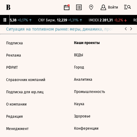
Войти
BI
115,38
+0,17%
↑
CNY Бирж.
12,239
+1,31%
↑
IMOEX
2 281,31
-0,2%
↓
RG
Ситуация на топливном рынке: меры, динамика, прогнозы
Выб
Наши проекты
Подписка
ВЕДЫ
Реклама
Город
РФРИТ
Аналитика
Справочник компаний
Промышленность
Подписка для юр.лиц
Наука
О компании
Здоровье
Редакция
Конференции
Менеджмент