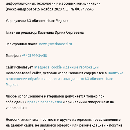
информационных технологий и массовых коммуникаций
(Роскомнадзор) от 27 ноября 2020 г. ЭЛ № ФС 77-79546
Учредитель: АО «Бизнес Ньюс Медиа»
Главный редактор: Казьмина Ирина Сергеевна
Электронная почта:
news@vedomosti.ru
Телефон:
+7 495 956-34-58
Сайт использует
IP адреса, cookie и данные геолокации
Пользователей сайта, условия использования содержатся в
Политике
в отношении обработки персональных данных АО «Бизнес Ньюс
Медиа»
Любое использование материалов допускается только при
соблюдении
правил перепечатки
и при наличии гиперссылки на
vedomosti.ru
Новости, аналитика, прогнозы и другие материалы, представленные
на данном сайте, не являются офертой или рекомендацией к покупке