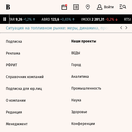
Войти
UTAR
9,26
+1,2%
↑
ABRD
123,6
+0,65%
↑
IMOEX
2 281,31
-0,2%
↓
RTSI
Ситуация на топливном рынке: меры, динамика, прогнозы
Выб
Наши проекты
Подписка
ВЕДЫ
Реклама
Город
РФРИТ
Аналитика
Справочник компаний
Промышленность
Подписка для юр.лиц
Наука
О компании
Здоровье
Редакция
Конференции
Менеджмент