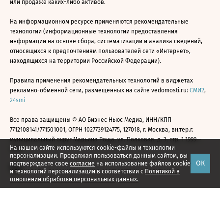
или продаже каких-либо активов.
На информационном ресурсе применяются рекомендательные
технологии (информационные технологии предоставления
информации на основе сбора, систематизации и анализа сведений,
относящихся к предпочтениям пользователей сети «Интернет»,
находящихся на территории Российской Федерации).
Правила применения рекомендательных технологий в виджетах
рекламно-обменной сети, размещенных на сайте vedomosti.ru:
СМИ2
,
24smi
Все права защищены © АО Бизнес Ньюс Медиа, ИНН/КПП
7712108141/771501001, ОГРН 1027739124775, 127018, г. Москва, вн.тер.г.
муниципальный округ Марьина Роща, ул. Полковая, д. 3, стр. 1 1999—
На нашем сайте используются cookie-файлы и технологии
2026
персонализации. Продолжая пользоваться данным сайтом, вы
ОК
подтверждаете свое
согласие
на использование файлов cookie
и технологий персонализации в соответствии с
Политикой в
отношении обработки персональных данных.