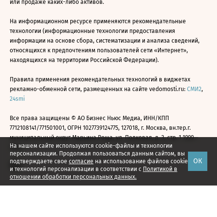
или продаже каких-либо активов.
На информационном ресурсе применяются рекомендательные
технологии (информационные технологии предоставления
информации на основе сбора, систематизации и анализа сведений,
относящихся к предпочтениям пользователей сети «Интернет»,
находящихся на территории Российской Федерации).
Правила применения рекомендательных технологий в виджетах
рекламно-обменной сети, размещенных на сайте vedomosti.ru:
СМИ2
,
24smi
Все права защищены © АО Бизнес Ньюс Медиа, ИНН/КПП
7712108141/771501001, ОГРН 1027739124775, 127018, г. Москва, вн.тер.г.
муниципальный округ Марьина Роща, ул. Полковая, д. 3, стр. 1 1999—
На нашем сайте используются cookie-файлы и технологии
2026
персонализации. Продолжая пользоваться данным сайтом, вы
ОК
подтверждаете свое
согласие
на использование файлов cookie
и технологий персонализации в соответствии с
Политикой в
отношении обработки персональных данных.