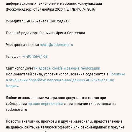
информационных технологий и массовых коммуникаций
(Роскомнадзор) от 27 ноября 2020 г. ЭЛ № ФС 77-79546
Учредитель: АО «Бизнес Ньюс Медиа»
Главный редактор: Казьмина Ирина Сергеевна
Электронная почта:
news@vedomosti.ru
Телефон:
+7 495 956-34-58
Сайт использует
IP адреса, cookie и данные геолокации
Пользователей сайта, условия использования содержатся в
Политике
в отношении обработки персональных данных АО «Бизнес Ньюс
Медиа»
Любое использование материалов допускается только при
соблюдении
правил перепечатки
и при наличии гиперссылки на
vedomosti.ru
Новости, аналитика, прогнозы и другие материалы, представленные
на данном сайте, не являются офертой или рекомендацией к покупке