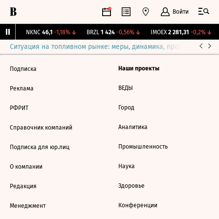
Войти
31%
↑
NKNC
46,1
-1,18%
↓
BRZL
1 424
-0,56%
↓
IMOEX
2 281,31
-0,2%
↓
Ситуация на топливном рынке: меры, динамика, прогнозы
Выб
Наши проекты
Подписка
ВЕДЫ
Реклама
Город
РФРИТ
Аналитика
Справочник компаний
Промышленность
Подписка для юр.лиц
Наука
О компании
Здоровье
Редакция
Конференции
Менеджмент