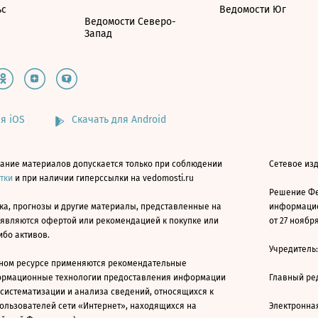
ьс
Ведомости Юг
Ведомости Северо-
Запад
я iOS
Скачать для Android
ание материалов допускается только при соблюдении
Сетевое изд
атки
и при наличии гиперссылки на vedomosti.ru
Решение Фе
ка, прогнозы и другие материалы, представленные на
информацио
 являются офертой или рекомендацией к покупке или
от 27 ноября
ибо активов.
Учредитель
ном ресурсе применяются рекомендательные
ормационные технологии предоставления информации
Главный ре
 систематизации и анализа сведений, относящихся к
ользователей сети «Интернет», находящихся на
Электронна