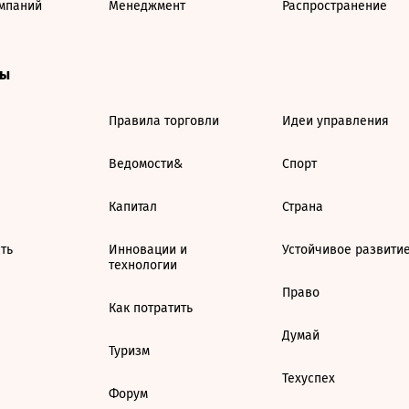
мпаний
Менеджмент
Распространение
ты
Правила торговли
Идеи управления
Ведомости&
Спорт
Капитал
Страна
ть
Инновации и
Устойчивое развити
технологии
Право
Как потратить
Думай
Туризм
Техуспех
Форум