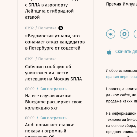
Премия Импул
с БПЛА в аэропорту
Лейпцига с гибридной
атакой
03:32
/ Политика
«Ведомости» узнали, что
означает отказ кандидатов
в Петербурге от соцсетей
Скачать дл
03:21
/ Политика
Собянин сообщил об
Любое использов
уничтожении шести
правил перепеч
летевших на Москву БПЛА
00:09
/
Как потратить
Новости, аналити
На все случаи жизни:
данном сайте, не
Bluegame расширяет свою
продаже каких-л
коллекцию яхт
На информацион
00:09
/
Как потратить
технологии (инф
Audi повышает ставки:
на основе сбора,
показан огромный
предпочтениям п