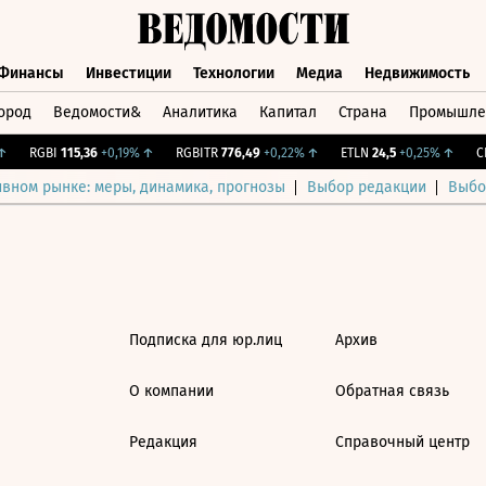
Финансы
Инвестиции
Технологии
Медиа
Недвижимость
ород
Ведомости&
Аналитика
Капитал
Страна
Промышле
а
Финансы
Инвестиции
Технологии
Медиа
Недвижимос
RGBI
115,36
+0,19%
↑
RGBITR
776,49
+0,22%
↑
ETLN
24,5
+0,25%
↑
CN
ивном рынке: меры, динамика, прогнозы
Выбор редакции
Выбо
Подписка для юр.лиц
Архив
О компании
Обратная связь
Редакция
Справочный центр