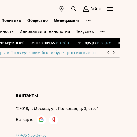
Войти
Политика
Общество
Менеджмент
нность
Инновации и технологии
Техуспех
ть
Политика
Общество
Менеджмент
Y Бирж.
0
0%
IMOEX
2 301,65
+1,43%
↑
RTSI
895,93
+1,68%
↑
RGBI
115,36
ры в Госдуму: каким был и будет российский парламент
Война н
Контакты
127018, г. Москва, ул. Полковая, д. 3, стр. 1
На карте
+7 495 956-34-58