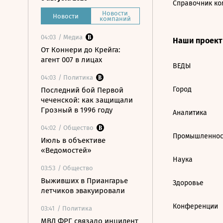
Справочник ко
Новости
Новости
компаний
04:03
/ Медиа
Наши проек
От Коннери до Крейга:
агент 007 в лицах
ВЕДЫ
04:03
/ Политика
Город
Последний бой Первой
чеченской: как защищали
Грозный в 1996 году
Аналитика
04:02
/ Общество
Промышленнос
Июль в объективе
«Ведомостей»
Наука
03:53
/ Общество
Выживших в Приангарье
Здоровье
летчиков эвакуировали
Конференции
03:41
/ Политика
МВД ФРГ связало инцидент