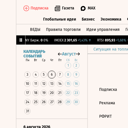
Подписка
Газета
MAX
Глобальные идеи
Бизнес
Экономика
ВЕДЫ
Правила торговли
Идеи управления
Г
Глобальные идеи
Бизнес
Экономик
+0,25%
↑
CNY Бирж.
0
0%
IMOEX
2 301,65
+1,43%
↑
RTSI
895,93
+1,68%
↑
Ситуация на топл
КАЛЕНДАРЬ
Август
СОБЫТИЙ
Пн
Вт
Ср
Чт
Пт
Сб
Вс
1
2
3
4
5
6
7
8
9
10
11
12
13
14
15
16
Подписка
17
18
19
20
21
22
23
24
25
26
27
28
29
30
Реклама
31
РФРИТ
6 августа 2026