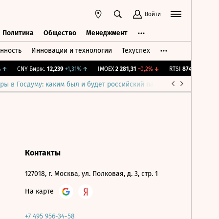
Войти
Политика
Общество
Менеджмент
нность
Инновации и технологии
Техуспех
ть
Политика
Общество
Менеджмент
↑
CNY Бирж.
12,239
+1,31%
↑
IMOEX
2 281,31
-0,2%
↓
RTSI
874,64
-1,12%
ры в Госдуму: каким был и будет российский парламент
Война н
Контакты
127018, г. Москва, ул. Полковая, д. 3, стр. 1
На карте
+7 495 956-34-58