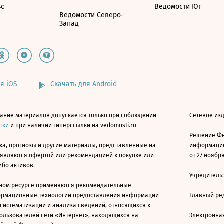
ьс
Ведомости Юг
Ведомости Северо-
Запад
я iOS
Скачать для Android
ание материалов допускается только при соблюдении
Сетевое изд
атки
и при наличии гиперссылки на vedomosti.ru
Решение Фе
ка, прогнозы и другие материалы, представленные на
информацио
 являются офертой или рекомендацией к покупке или
от 27 ноября
ибо активов.
Учредитель
ном ресурсе применяются рекомендательные
ормационные технологии предоставления информации
Главный ре
 систематизации и анализа сведений, относящихся к
ользователей сети «Интернет», находящихся на
Электронна