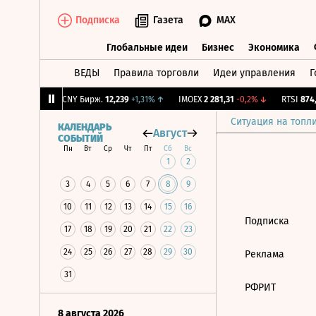
Подписка
Газета
MAX
Глобальные идеи
Бизнес
Экономика
ВЕДЫ
Правила торговли
Идеи управления
Г
Глобальные идеи
Бизнес
Экономик
,35
+1,18%
↑
CNY Бирж.
12,239
+1,31%
↑
IMOEX
2 281,31
-0,2%
↓
RTSI
874,
Ситуация на топл
КАЛЕНДАРЬ
Август
СОБЫТИЙ
Пн
Вт
Ср
Чт
Пт
Сб
Вс
1
2
3
4
5
6
7
8
9
10
11
12
13
14
15
16
Подписка
17
18
19
20
21
22
23
24
25
26
27
28
29
30
Реклама
31
РФРИТ
8 августа 2026