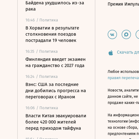
Байдена ухудшилось из-за
Премия Импул
рака
16:46
/ Политика
В Хорватии в результате
столкновения поездов
пострадали 19 человек
16:35
/ Политика
Скачать дл
Финляндия введет экзамен
на гражданство с 2027 года
Любое использов
16:24
/ Политика
правил перепеч
Вэнс: США за последние
дни добились прогресса на
Новости, аналити
переговорах с Ираном
данном сайте, не
продаже каких-л
16:06
/ Политика
Власти Китая эвакуировали
На информацион
более 420 000 жителей
технологии (инф
перед приходом тайфуна
на основе сбора,
предпочтениям п