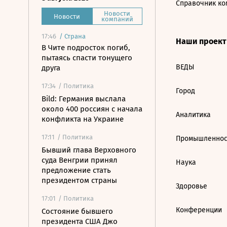
Справочник ко
Новости
Новости
компаний
17:46
/
Страна
Наши проек
В Чите подросток погиб,
пытаясь спасти тонущего
ВЕДЫ
друга
17:34
/ Политика
Город
Bild: Германия выслала
около 400 россиян с начала
Аналитика
конфликта на Украине
17:11
/ Политика
Промышленнос
Бывший глава Верховного
суда Венгрии принял
Наука
предложение стать
президентом страны
Здоровье
17:01
/ Политика
Конференции
Состояние бывшего
президента США Джо