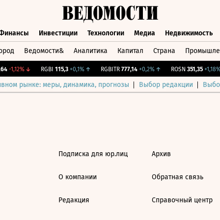
Финансы
Инвестиции
Технологии
Медиа
Недвижимость
ород
Ведомости&
Аналитика
Капитал
Страна
Промышле
а
Финансы
Инвестиции
Технологии
Медиа
Недвижимос
64
-1,12%
↓
RGBI
115,3
+0,1%
↑
RGBITR
777,14
+0,2%
↑
ROSN
351,35
+1,18%
ивном рынке: меры, динамика, прогнозы
Выбор редакции
Выбо
Подписка для юр.лиц
Архив
О компании
Обратная связь
Редакция
Справочный центр