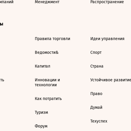
мпаний
Менеджмент
Распространение
ты
Правила торговли
Идеи управления
Ведомости&
Спорт
Капитал
Страна
ть
Инновации и
Устойчивое развити
технологии
Право
Как потратить
Думай
Туризм
Техуспех
Форум