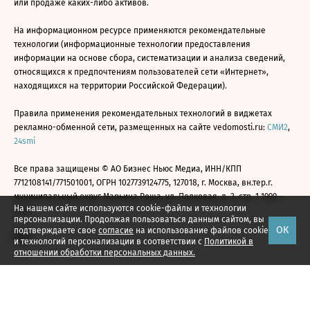
или продаже каких-либо активов.
На информационном ресурсе применяются рекомендательные
технологии (информационные технологии предоставления
информации на основе сбора, систематизации и анализа сведений,
относящихся к предпочтениям пользователей сети «Интернет»,
находящихся на территории Российской Федерации).
Правила применения рекомендательных технологий в виджетах
рекламно-обменной сети, размещенных на сайте vedomosti.ru:
СМИ2
,
24smi
Все права защищены © АО Бизнес Ньюс Медиа, ИНН/КПП
7712108141/771501001, ОГРН 1027739124775, 127018, г. Москва, вн.тер.г.
муниципальный округ Марьина Роща, ул. Полковая, д. 3, стр. 1 1999—
На нашем сайте используются cookie-файлы и технологии
2026
персонализации. Продолжая пользоваться данным сайтом, вы
ОК
подтверждаете свое
согласие
на использование файлов cookie
и технологий персонализации в соответствии с
Политикой в
отношении обработки персональных данных.