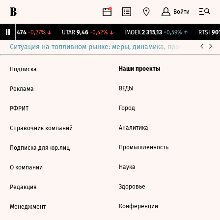
Войти
RZL
1 474
-0,27%
↓
UTAR
9,46
-0,42%
↓
IMOEX
2 315,13
+0,59%
↑
RTSI
901
Ситуация на топливном рынке: меры, динамика, прогнозы
Выб
Наши проекты
Подписка
ВЕДЫ
Реклама
Город
РФРИТ
Аналитика
Справочник компаний
Промышленность
Подписка для юр.лиц
Наука
О компании
Здоровье
Редакция
Конференции
Менеджмент