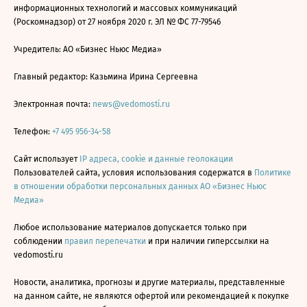
информационных технологий и массовых коммуникаций
(Роскомнадзор) от 27 ноября 2020 г. ЭЛ № ФС 77-79546
Учредитель: АО «Бизнес Ньюс Медиа»
Главный редактор: Казьмина Ирина Сергеевна
Электронная почта:
news@vedomosti.ru
Телефон:
+7 495 956-34-58
Сайт использует
IP адреса, cookie и данные геолокации
Пользователей сайта, условия использования содержатся в
Политике
в отношении обработки персональных данных АО «Бизнес Ньюс
Медиа»
Любое использование материалов допускается только при
соблюдении
правил перепечатки
и при наличии гиперссылки на
vedomosti.ru
Новости, аналитика, прогнозы и другие материалы, представленные
на данном сайте, не являются офертой или рекомендацией к покупке