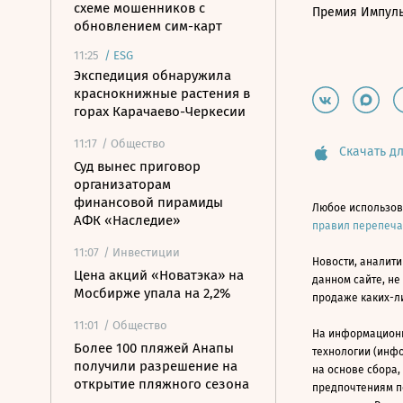
схеме мошенников с
Премия Импул
обновлением сим-карт
11:25
/
ESG
Экспедиция обнаружила
краснокнижные растения в
горах Карачаево-Черкесии
11:17
/ Общество
Скачать дл
Суд вынес приговор
организаторам
финансовой пирамиды
Любое использов
АФК «Наследие»
правил перепеч
11:07
/ Инвестиции
Новости, аналити
Цена акций «Новатэка» на
данном сайте, не
Мосбирже упала на 2,2%
продаже каких-л
11:01
/ Общество
На информацион
Более 100 пляжей Анапы
технологии (инф
получили разрешение на
на основе сбора,
открытие пляжного сезона
предпочтениям п