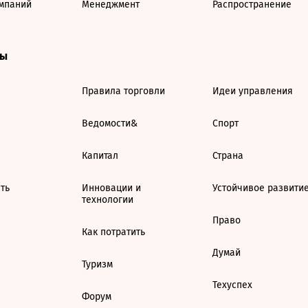
мпаний
Менеджмент
Распространение
ты
Правила торговли
Идеи управления
Ведомости&
Спорт
Капитал
Страна
ть
Инновации и
Устойчивое развити
технологии
Право
Как потратить
Думай
Туризм
Техуспех
Форум