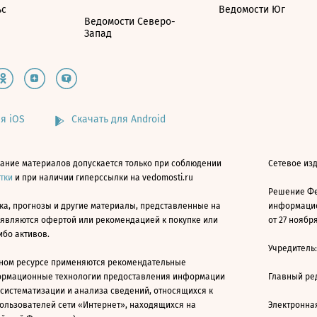
ьс
Ведомости Юг
Ведомости Северо-
Запад
я iOS
Скачать для Android
ание материалов допускается только при соблюдении
Сетевое изд
атки
и при наличии гиперссылки на vedomosti.ru
Решение Фе
ка, прогнозы и другие материалы, представленные на
информацио
 являются офертой или рекомендацией к покупке или
от 27 ноября
ибо активов.
Учредитель
ном ресурсе применяются рекомендательные
ормационные технологии предоставления информации
Главный ре
 систематизации и анализа сведений, относящихся к
ользователей сети «Интернет», находящихся на
Электронна