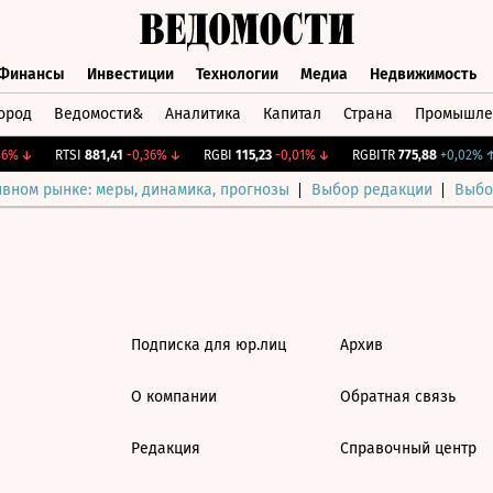
Финансы
Инвестиции
Технологии
Медиа
Недвижимость
ород
Ведомости&
Аналитика
Капитал
Страна
Промышле
а
Финансы
Инвестиции
Технологии
Медиа
Недвижимос
6%
↓
RTSI
881,41
-0,36%
↓
RGBI
115,23
-0,01%
↓
RGBITR
775,88
+0,02%
↑
ивном рынке: меры, динамика, прогнозы
Выбор редакции
Выбо
Подписка для юр.лиц
Архив
О компании
Обратная связь
Редакция
Справочный центр