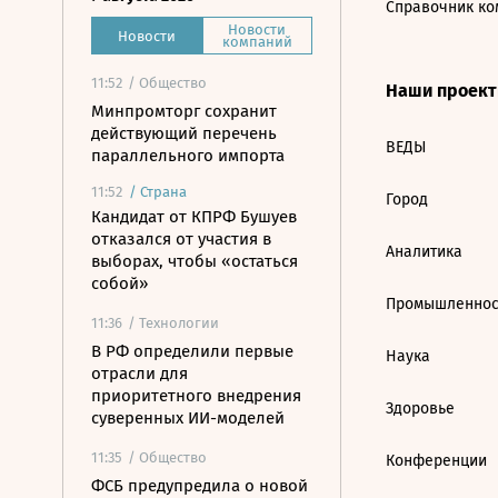
Справочник ко
Новости
Новости
компаний
11:52
/ Общество
Наши проек
Минпромторг сохранит
действующий перечень
ВЕДЫ
параллельного импорта
11:52
/
Страна
Город
Кандидат от КПРФ Бушуев
отказался от участия в
Аналитика
выборах, чтобы «остаться
собой»
Промышленнос
11:36
/ Технологии
В РФ определили первые
Наука
отрасли для
приоритетного внедрения
Здоровье
суверенных ИИ-моделей
11:35
/ Общество
Конференции
ФСБ предупредила о новой