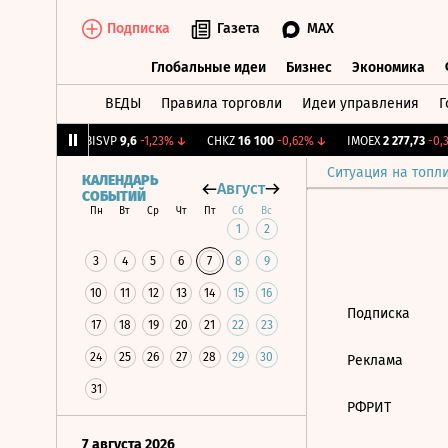
Подписка
Газета
MAX
Глобальные идеи
Бизнес
Экономика
ВЕДЫ
Правила торговли
Идеи управления
Г
Глобальные идеи
Бизнес
Экономик
3
+1,26%
↑
BISVP
9,6
-1,23%
↓
CHKZ
16 100
-0,62%
↓
IMOEX
2 277,73
-0,3
Ситуация на топл
КАЛЕНДАРЬ
Август
СОБЫТИЙ
Пн
Вт
Ср
Чт
Пт
Сб
Вс
1
2
3
4
5
6
7
8
9
10
11
12
13
14
15
16
Подписка
17
18
19
20
21
22
23
24
25
26
27
28
29
30
Реклама
31
РФРИТ
7 августа 2026