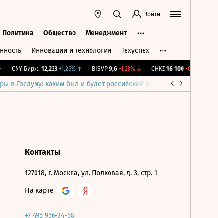
Войти
Политика
Общество
Менеджмент
нность
Инновации и технологии
Техуспех
ть
Политика
Общество
Менеджмент
CNY Бирж.
12,233
+1,26%
↑
BISVP
9,6
-1,23%
↓
CHKZ
16 100
-0,62%
↓
ры в Госдуму: каким был и будет российский парламент
Война н
Контакты
127018, г. Москва, ул. Полковая, д. 3, стр. 1
На карте
+7 495 956-34-58