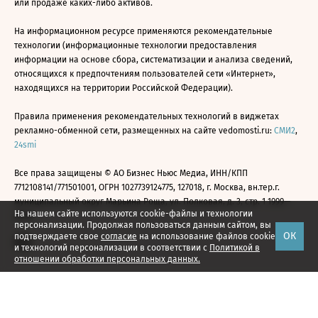
или продаже каких-либо активов.
На информационном ресурсе применяются рекомендательные
технологии (информационные технологии предоставления
информации на основе сбора, систематизации и анализа сведений,
относящихся к предпочтениям пользователей сети «Интернет»,
находящихся на территории Российской Федерации).
Правила применения рекомендательных технологий в виджетах
рекламно-обменной сети, размещенных на сайте vedomosti.ru:
СМИ2
,
24smi
Все права защищены © АО Бизнес Ньюс Медиа, ИНН/КПП
7712108141/771501001, ОГРН 1027739124775, 127018, г. Москва, вн.тер.г.
муниципальный округ Марьина Роща, ул. Полковая, д. 3, стр. 1 1999—
На нашем сайте используются cookie-файлы и технологии
2026
персонализации. Продолжая пользоваться данным сайтом, вы
ОК
подтверждаете свое
согласие
на использование файлов cookie
и технологий персонализации в соответствии с
Политикой в
отношении обработки персональных данных.