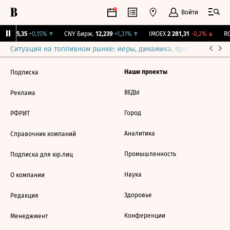
Войти
BI
115,35
+0,15%
↑
CNY Бирж.
12,239
+1,31%
↑
IMOEX
2 281,31
-0,2%
↓
RG
Ситуация на топливном рынке: меры, динамика, прогнозы
Выб
Наши проекты
Подписка
ВЕДЫ
Реклама
Город
РФРИТ
Аналитика
Справочник компаний
Промышленность
Подписка для юр.лиц
Наука
О компании
Здоровье
Редакция
Конференции
Менеджмент