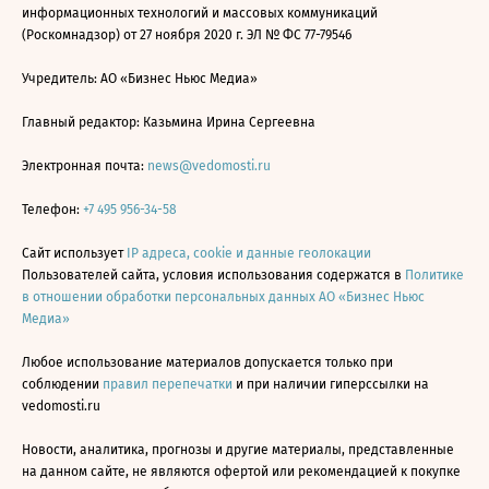
информационных технологий и массовых коммуникаций
(Роскомнадзор) от 27 ноября 2020 г. ЭЛ № ФС 77-79546
Учредитель: АО «Бизнес Ньюс Медиа»
Главный редактор: Казьмина Ирина Сергеевна
Электронная почта:
news@vedomosti.ru
Телефон:
+7 495 956-34-58
Сайт использует
IP адреса, cookie и данные геолокации
Пользователей сайта, условия использования содержатся в
Политике
в отношении обработки персональных данных АО «Бизнес Ньюс
Медиа»
Любое использование материалов допускается только при
соблюдении
правил перепечатки
и при наличии гиперссылки на
vedomosti.ru
Новости, аналитика, прогнозы и другие материалы, представленные
на данном сайте, не являются офертой или рекомендацией к покупке