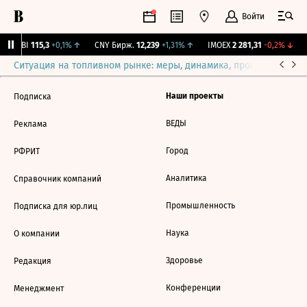
Войти
RGBI
115,3
+0,1%
↑
CNY Бирж.
12,239
+1,31%
↑
IMOEX
2 281,31
-0,2%
↓
Ситуация на топливном рынке: меры, динамика, прогнозы
Выб
Наши проекты
Подписка
ВЕДЫ
Реклама
Город
РФРИТ
Аналитика
Справочник компаний
Промышленность
Подписка для юр.лиц
Наука
О компании
Здоровье
Редакция
Конференции
Менеджмент