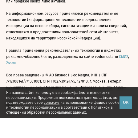
или продаже каких-либо активов.
На информационном ресурсе применяются рекомендательные
технологии (информационные технологии предоставления
информации на основе сбора, систематизации и анализа сведений,
относящихся к предпочтениям пользователей сети «Интернет»,
находящихся на территории Российской Федерации).
Правила применения рекомендательных технологий в виджетах
рекламно-обменной сети, размещенных на сайте vedomosti.ru:
СМИ2
,
24smi
Все права защищены © АО Бизнес Ньюс Медиа, ИНН/КПП
7712108141/771501001, ОГРН 1027739124775, 127018, г. Москва, вн.тер.г.
муниципальный округ Марьина Роща, ул. Полковая, д. 3, стр. 1 1999—
На нашем сайте используются cookie-файлы и технологии
2026
персонализации. Продолжая пользоваться данным сайтом, вы
ОК
подтверждаете свое
согласие
на использование файлов cookie
и технологий персонализации в соответствии с
Политикой в
отношении обработки персональных данных.