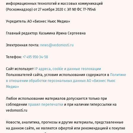
информационных технологий и массовых коммуникаций
(Роскомнадзор) от 27 ноября 2020 г. ЭЛ № ФС 77-79546
Учредитель: АО «Бизнес Ньюс Медиа»
Главный редактор: Казьмина Ирина Сергеевна
Электронная почта:
news@vedomosti.ru
Телефон:
+7 495 956-34-58
Сайт использует
IP адреса, cookie и данные геолокации
Пользователей сайта, условия использования содержатся в
Политике
в отношении обработки персональных данных АО «Бизнес Ньюс
Медиа»
Любое использование материалов допускается только при
соблюдении
правил перепечатки
и при наличии гиперссылки на
vedomosti.ru
Новости, аналитика, прогнозы и другие материалы, представленные
на данном сайте, не являются офертой или рекомендацией к покупке