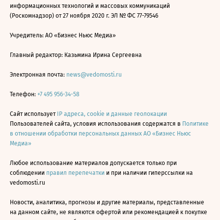
информационных технологий и массовых коммуникаций
(Роскомнадзор) от 27 ноября 2020 г. ЭЛ № ФС 77-79546
Учредитель: АО «Бизнес Ньюс Медиа»
Главный редактор: Казьмина Ирина Сергеевна
Электронная почта:
news@vedomosti.ru
Телефон:
+7 495 956-34-58
Сайт использует
IP адреса, cookie и данные геолокации
Пользователей сайта, условия использования содержатся в
Политике
в отношении обработки персональных данных АО «Бизнес Ньюс
Медиа»
Любое использование материалов допускается только при
соблюдении
правил перепечатки
и при наличии гиперссылки на
vedomosti.ru
Новости, аналитика, прогнозы и другие материалы, представленные
на данном сайте, не являются офертой или рекомендацией к покупке