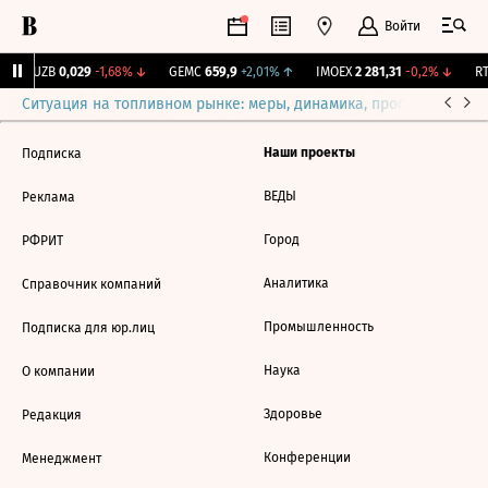
Войти
KUZB
0,029
-1,68%
↓
GEMC
659,9
+2,01%
↑
IMOEX
2 281,31
-0,2%
↓
RT
Ситуация на топливном рынке: меры, динамика, прогнозы
Выб
Наши проекты
Подписка
ВЕДЫ
Реклама
Город
РФРИТ
Аналитика
Справочник компаний
Промышленность
Подписка для юр.лиц
Наука
О компании
Здоровье
Редакция
Конференции
Менеджмент