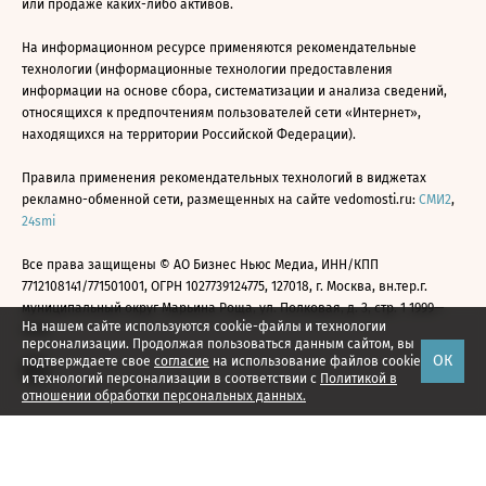
или продаже каких-либо активов.
На информационном ресурсе применяются рекомендательные
технологии (информационные технологии предоставления
информации на основе сбора, систематизации и анализа сведений,
относящихся к предпочтениям пользователей сети «Интернет»,
находящихся на территории Российской Федерации).
Правила применения рекомендательных технологий в виджетах
рекламно-обменной сети, размещенных на сайте vedomosti.ru:
СМИ2
,
24smi
Все права защищены © АО Бизнес Ньюс Медиа, ИНН/КПП
7712108141/771501001, ОГРН 1027739124775, 127018, г. Москва, вн.тер.г.
муниципальный округ Марьина Роща, ул. Полковая, д. 3, стр. 1 1999—
На нашем сайте используются cookie-файлы и технологии
2026
персонализации. Продолжая пользоваться данным сайтом, вы
ОК
подтверждаете свое
согласие
на использование файлов cookie
и технологий персонализации в соответствии с
Политикой в
отношении обработки персональных данных.