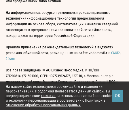
или продаже каких-либо активов.
На информационном ресурсе применяются рекомендательные
технологии (информационные технологии предоставления
информации на основе сбора, систематизации и анализа сведений,
относящихся к предпочтениям пользователей сети «Интернет»,
находящихся на территории Российской Федерации).
Правила применения рекомендательных технологий в виджетах
рекламно-обменной сети, размещенных на сайте vedomosti.ru:
СМИ2
,
24smi
Все права защищены © АО Бизнес Ньюс Медиа, ИНН/КПП
7712108141/771501001, ОГРН 1027739124775, 127018, г. Москва, вн.тер.г.
муниципальный округ Марьина Роща, ул. Полковая, д. 3, стр. 1 1999—
На нашем сайте используются cookie-файлы и технологии
2026
персонализации. Продолжая пользоваться данным сайтом, вы
ОК
подтверждаете свое
согласие
на использование файлов cookie
и технологий персонализации в соответствии с
Политикой в
отношении обработки персональных данных.