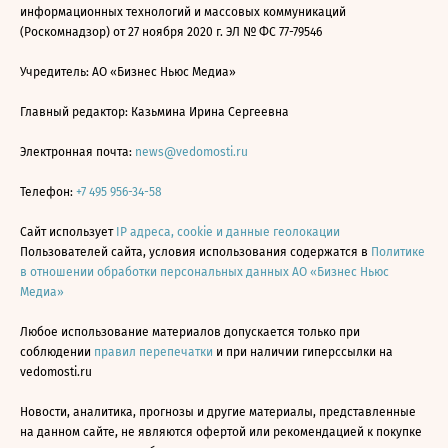
информационных технологий и массовых коммуникаций
(Роскомнадзор) от 27 ноября 2020 г. ЭЛ № ФС 77-79546
Учредитель: АО «Бизнес Ньюс Медиа»
Главный редактор: Казьмина Ирина Сергеевна
Электронная почта:
news@vedomosti.ru
Телефон:
+7 495 956-34-58
Сайт использует
IP адреса, cookie и данные геолокации
Пользователей сайта, условия использования содержатся в
Политике
в отношении обработки персональных данных АО «Бизнес Ньюс
Медиа»
Любое использование материалов допускается только при
соблюдении
правил перепечатки
и при наличии гиперссылки на
vedomosti.ru
Новости, аналитика, прогнозы и другие материалы, представленные
на данном сайте, не являются офертой или рекомендацией к покупке