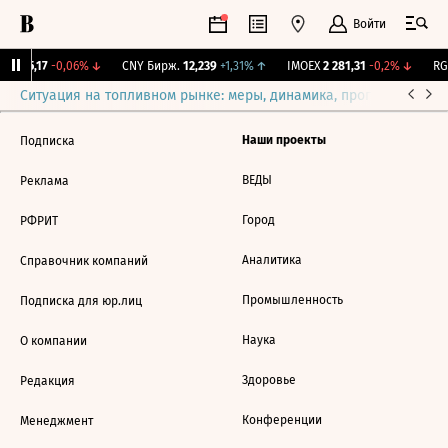
Войти
BI
115,17
-0,06%
↓
CNY Бирж.
12,239
+1,31%
↑
IMOEX
2 281,31
-0,2%
↓
RGB
Ситуация на топливном рынке: меры, динамика, прогнозы
Выб
Наши проекты
Подписка
ВЕДЫ
Реклама
Город
РФРИТ
Аналитика
Справочник компаний
Промышленность
Подписка для юр.лиц
Наука
О компании
Здоровье
Редакция
Конференции
Менеджмент