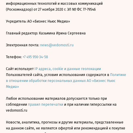
информационных технологий и массовых коммуникаций
(Роскомнадзор) от 27 ноября 2020 г. ЭЛ № ФС 77-79546
Учредитель: АО «Бизнес Ньюс Медиа»
Главный редактор: Казьмина Ирина Сергеевна
Электронная почта:
news@vedomosti.ru
Телефон:
+7 495 956-34-58
Сайт использует
IP адреса, cookie и данные геолокации
Пользователей сайта, условия использования содержатся в
Политике
в отношении обработки персональных данных АО «Бизнес Ньюс
Медиа»
Любое использование материалов допускается только при
соблюдении
правил перепечатки
и при наличии гиперссылки на
vedomosti.ru
Новости, аналитика, прогнозы и другие материалы, представленные
на данном сайте, не являются офертой или рекомендацией к покупке