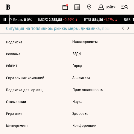
Войти
CNY Бирж.
0
0%
IMOEX
2 285,88
-0,69%
↓
RTSI
884,56
-1,27%
↓
RGBI
1
Ситуация на топливном рынке: меры, динамика, прогнозы
Выб
Наши проекты
Подписка
ВЕДЫ
Реклама
Город
РФРИТ
Аналитика
Справочник компаний
Промышленность
Подписка для юр.лиц
Наука
О компании
Здоровье
Редакция
Конференции
Менеджмент