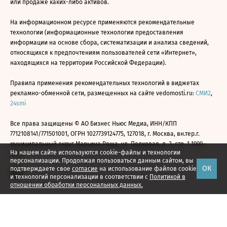
или продаже каких-либо активов.
На информационном ресурсе применяются рекомендательные
технологии (информационные технологии предоставления
информации на основе сбора, систематизации и анализа сведений,
относящихся к предпочтениям пользователей сети «Интернет»,
находящихся на территории Российской Федерации).
Правила применения рекомендательных технологий в виджетах
рекламно-обменной сети, размещенных на сайте vedomosti.ru:
СМИ2
,
24smi
Все права защищены © АО Бизнес Ньюс Медиа, ИНН/КПП
7712108141/771501001, ОГРН 1027739124775, 127018, г. Москва, вн.тер.г.
муниципальный округ Марьина Роща, ул. Полковая, д. 3, стр. 1 1999—
На нашем сайте используются cookie-файлы и технологии
2026
персонализации. Продолжая пользоваться данным сайтом, вы
ОК
подтверждаете свое
согласие
на использование файлов cookie
и технологий персонализации в соответствии с
Политикой в
отношении обработки персональных данных.