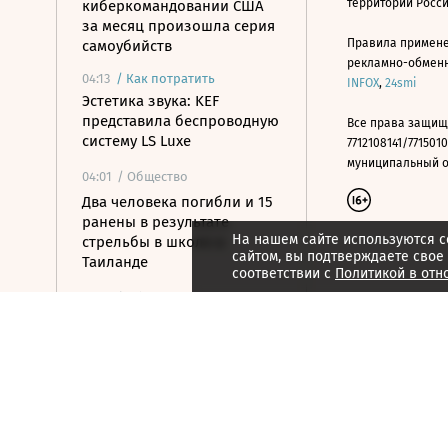
территории Росс
киберкомандовании США
за месяц произошла серия
Правила примене
самоубийств
рекламно-обменно
04:13
/
Как потратить
INFOX
,
24smi
Эстетика звука: KEF
представила беспроводную
Все права защищ
систему LS Luxe
7712108141/7715010
муниципальный окр
04:01
/ Общество
Два человека погибли и 15
ранены в результате
На нашем сайте используются c
стрельбы в школе в
сайтом, вы подтверждаете свое
Таиланде
соответствии с
Политикой в отн
03:57
/ Общество
Минтранс предложил
устанавливать защиту от
беспилотных атак при
ремонте дорог
03:42
/ Политика
«Яблоко» подверглось