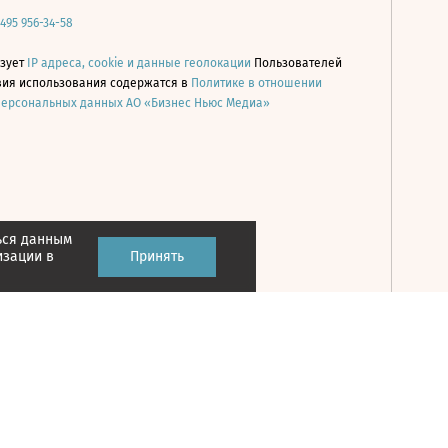
 495 956-34-58
ьзует
IP адреса, cookie и данные геолокации
Пользователей
овия использования содержатся в
Политике в отношении
персональных данных АО «Бизнес Ньюс Медиа»
ься данным
Принять
изации в