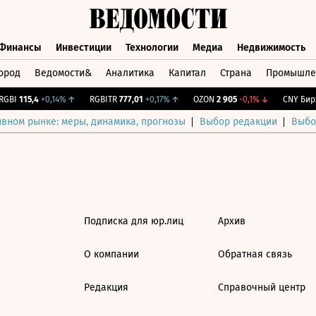
Финансы
Инвестиции
Технологии
Медиа
Недвижимость
ород
Ведомости&
Аналитика
Капитал
Страна
Промышле
а
Финансы
Инвестиции
Технологии
Медиа
Недвижимос
GBI
115,4
+0,14%
↑
RGBITR
777,01
+0,17%
↑
OZON
2 905
-0,1%
↓
CNY Бирж
ивном рынке: меры, динамика, прогнозы
Выбор редакции
Выбо
Подписка для юр.лиц
Архив
О компании
Обратная связь
Редакция
Справочный центр