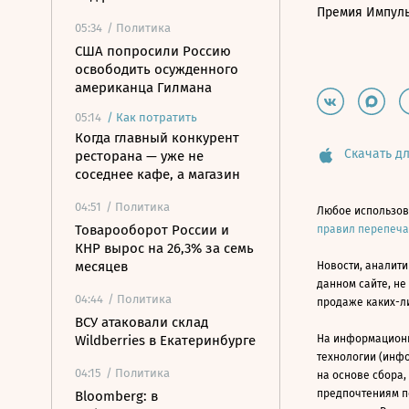
Премия Импул
05:34
/ Политика
США попросили Россию
освободить осужденного
американца Гилмана
05:14
/
Как потратить
Когда главный конкурент
Скачать дл
ресторана — уже не
соседнее кафе, а магазин
04:51
/ Политика
Любое использов
Товарооборот России и
правил перепеч
КНР вырос на 26,3% за семь
месяцев
Новости, аналити
данном сайте, не
04:44
/ Политика
продаже каких-л
ВСУ атаковали склад
Wildberries в Екатеринбурге
На информацион
технологии (инф
04:15
/ Политика
на основе сбора,
предпочтениям п
Bloomberg: в