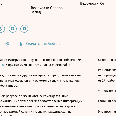
ьс
Ведомости Юг
Ведомости Северо-
Запад
я iOS
Скачать для Android
ание материалов допускается только при соблюдении
Сетевое изд
атки
и при наличии гиперссылки на vedomosti.ru
Решение Фе
ка, прогнозы и другие материалы, представленные на
информацио
 являются офертой или рекомендацией к покупке или
от 27 ноября
ибо активов.
Учредитель
ном ресурсе применяются рекомендательные
ормационные технологии предоставления информации
Главный ре
 систематизации и анализа сведений, относящихся к
ользователей сети «Интернет», находящихся на
Электронна