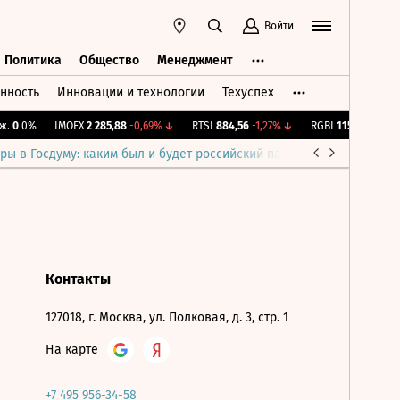
Войти
Политика
Общество
Менеджмент
нность
Инновации и технологии
Техуспех
ть
Политика
Общество
Менеджмент
.
0
0%
IMOEX
2 285,88
-0,69%
↓
RTSI
884,56
-1,27%
↓
RGBI
115,4
+0,14%
↑
ры в Госдуму: каким был и будет российский парламент
Война н
Контакты
127018, г. Москва, ул. Полковая, д. 3, стр. 1
На карте
+7 495 956-34-58