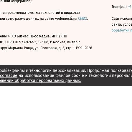
ийской Федерации).
Телефон:
+7
ния рекомендательных технологий в виджетах
й сети, размещенных на сайте vedomosti.ru:
СМИ2
,
Сайт испол
сайта, усл
обработки 
ены © АО Бизнес Ньюс Медиа, ИНН/КПП
01, ОГРН 1027739124775, 127018, г. Москва, вн.тер.г.
уг Марьина Роща, ул. Полковая, д. 3, стр. 1 1999—2026
ookie-файлы и технологии персонализации. Продолжая пользоват
согласие
на использование файлов cookie и технологий персонал
ошении обработки персональных данных.