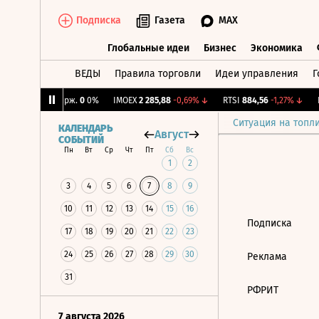
Подписка
Газета
MAX
Глобальные идеи
Бизнес
Экономика
ВЕДЫ
Правила торговли
Идеи управления
Г
Глобальные идеи
Бизнес
Экономик
1%
↓
CNY Бирж.
0
0%
IMOEX
2 285,88
-0,69%
↓
RTSI
884,56
-1,27%
↓
R
Ситуация на топл
КАЛЕНДАРЬ
Август
СОБЫТИЙ
Пн
Вт
Ср
Чт
Пт
Сб
Вс
1
2
3
4
5
6
7
8
9
10
11
12
13
14
15
16
Подписка
17
18
19
20
21
22
23
24
25
26
27
28
29
30
Реклама
31
РФРИТ
7 августа 2026