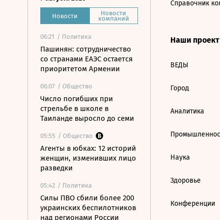
Справочник ко
Новости
Новости
компаний
06:21
/ Политика
Наши проек
Пашинян: сотрудничество
со странами ЕАЭС остается
ВЕДЫ
приоритетом Армении
06:07
/ Общество
Город
Число погибших при
стрельбе в школе в
Аналитика
Таиланде выросло до семи
Промышленнос
05:55
/ Общество
Агенты в юбках: 12 историй
Наука
женщин, изменивших лицо
разведки
Здоровье
05:42
/ Политика
Силы ПВО сбили более 200
Конференции
украинских беспилотников
над регионами России