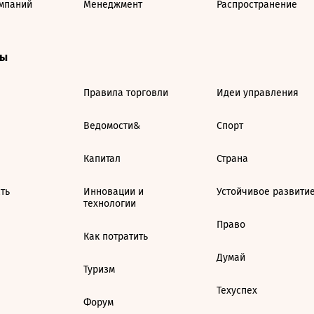
мпаний
Менеджмент
Распространение
ты
Правила торговли
Идеи управления
Ведомости&
Спорт
Капитал
Страна
ть
Инновации и
Устойчивое развити
технологии
Право
Как потратить
Думай
Туризм
Техуспех
Форум