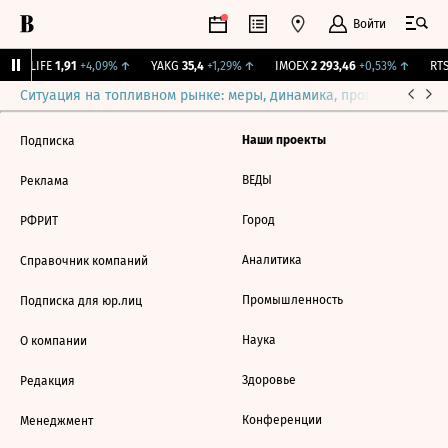
Войти
↑
LIFE
1,91
+4,09%
↑
YAKG
35,4
+1,29%
↑
IMOEX
2 293,46
+0,53%
↑
RTS
Ситуация на топливном рынке: меры, динамика, прогнозы
Выб
Наши проекты
Подписка
ВЕДЫ
Реклама
Город
РФРИТ
Аналитика
Справочник компаний
Промышленность
Подписка для юр.лиц
Наука
О компании
Здоровье
Редакция
Конференции
Менеджмент