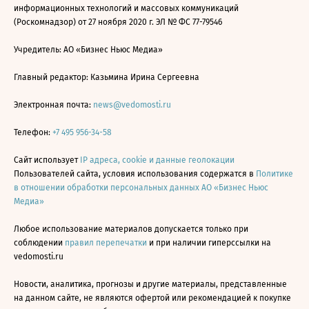
информационных технологий и массовых коммуникаций
(Роскомнадзор) от 27 ноября 2020 г. ЭЛ № ФС 77-79546
Учредитель: АО «Бизнес Ньюс Медиа»
Главный редактор: Казьмина Ирина Сергеевна
Электронная почта:
news@vedomosti.ru
Телефон:
+7 495 956-34-58
Сайт использует
IP адреса, cookie и данные геолокации
Пользователей сайта, условия использования содержатся в
Политике
в отношении обработки персональных данных АО «Бизнес Ньюс
Медиа»
Любое использование материалов допускается только при
соблюдении
правил перепечатки
и при наличии гиперссылки на
vedomosti.ru
Новости, аналитика, прогнозы и другие материалы, представленные
на данном сайте, не являются офертой или рекомендацией к покупке