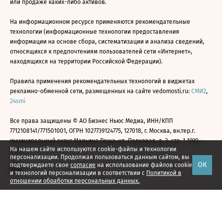
или продаже каких-либо активов.
На информационном ресурсе применяются рекомендательные
технологии (информационные технологии предоставления
информации на основе сбора, систематизации и анализа сведений,
относящихся к предпочтениям пользователей сети «Интернет»,
находящихся на территории Российской Федерации).
Правила применения рекомендательных технологий в виджетах
рекламно-обменной сети, размещенных на сайте vedomosti.ru:
СМИ2
,
24smi
Все права защищены © АО Бизнес Ньюс Медиа, ИНН/КПП
7712108141/771501001, ОГРН 1027739124775, 127018, г. Москва, вн.тер.г.
муниципальный округ Марьина Роща, ул. Полковая, д. 3, стр. 1 1999—
На нашем сайте используются cookie-файлы и технологии
2026
персонализации. Продолжая пользоваться данным сайтом, вы
ОК
подтверждаете свое
согласие
на использование файлов cookie
и технологий персонализации в соответствии с
Политикой в
отношении обработки персональных данных.