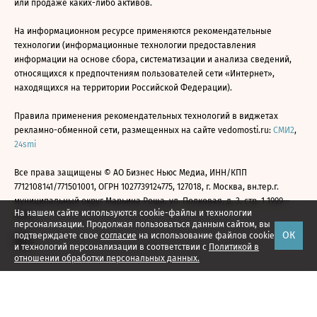
или продаже каких-либо активов.
На информационном ресурсе применяются рекомендательные
технологии (информационные технологии предоставления
информации на основе сбора, систематизации и анализа сведений,
относящихся к предпочтениям пользователей сети «Интернет»,
находящихся на территории Российской Федерации).
Правила применения рекомендательных технологий в виджетах
рекламно-обменной сети, размещенных на сайте vedomosti.ru:
СМИ2
,
24smi
Все права защищены © АО Бизнес Ньюс Медиа, ИНН/КПП
7712108141/771501001, ОГРН 1027739124775, 127018, г. Москва, вн.тер.г.
муниципальный округ Марьина Роща, ул. Полковая, д. 3, стр. 1 1999—
На нашем сайте используются cookie-файлы и технологии
2026
персонализации. Продолжая пользоваться данным сайтом, вы
ОК
подтверждаете свое
согласие
на использование файлов cookie
и технологий персонализации в соответствии с
Политикой в
отношении обработки персональных данных.