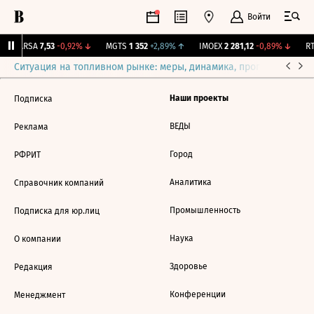
Войти
ARSA
7,53
-0,92%
↓
MGTS
1 352
+2,89%
↑
IMOEX
2 281,12
-0,89%
↓
RTS
Ситуация на топливном рынке: меры, динамика, прогнозы
Выб
Наши проекты
Подписка
ВЕДЫ
Реклама
Город
РФРИТ
Аналитика
Справочник компаний
Промышленность
Подписка для юр.лиц
Наука
О компании
Здоровье
Редакция
Конференции
Менеджмент