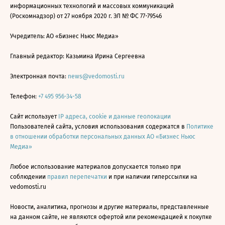
информационных технологий и массовых коммуникаций
(Роскомнадзор) от 27 ноября 2020 г. ЭЛ № ФС 77-79546
Учредитель: АО «Бизнес Ньюс Медиа»
Главный редактор: Казьмина Ирина Сергеевна
Электронная почта:
news@vedomosti.ru
Телефон:
+7 495 956-34-58
Сайт использует
IP адреса, cookie и данные геолокации
Пользователей сайта, условия использования содержатся в
Политике
в отношении обработки персональных данных АО «Бизнес Ньюс
Медиа»
Любое использование материалов допускается только при
соблюдении
правил перепечатки
и при наличии гиперссылки на
vedomosti.ru
Новости, аналитика, прогнозы и другие материалы, представленные
на данном сайте, не являются офертой или рекомендацией к покупке