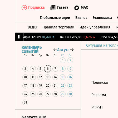
Подписка
Газета
MAX
Глобальные идеи
Бизнес
Экономика
ВЕДЫ
Правила торговли
Идеи управления
Г
Глобальные идеи
Бизнес
Экономик
1,8%
↓
CNY Бирж.
12,081
+0,76%
↑
IMOEX
2 285,88
-0,69%
↓
RTSI
884,56
-
Ситуация на топл
КАЛЕНДАРЬ
Август
СОБЫТИЙ
Пн
Вт
Ср
Чт
Пт
Сб
Вс
1
2
3
4
5
6
7
8
9
10
11
12
13
14
15
16
Подписка
17
18
19
20
21
22
23
24
25
26
27
28
29
30
Реклама
31
РФРИТ
6 августа 2026