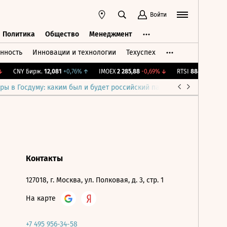
Войти
Политика
Общество
Менеджмент
нность
Инновации и технологии
Техуспех
ть
Политика
Общество
Менеджмент
CNY Бирж.
12,081
+0,76%
↑
IMOEX
2 285,88
-0,69%
↓
RTSI
884,56
-1,27%
ры в Госдуму: каким был и будет российский парламент
Война н
Контакты
127018, г. Москва, ул. Полковая, д. 3, стр. 1
На карте
+7 495 956-34-58