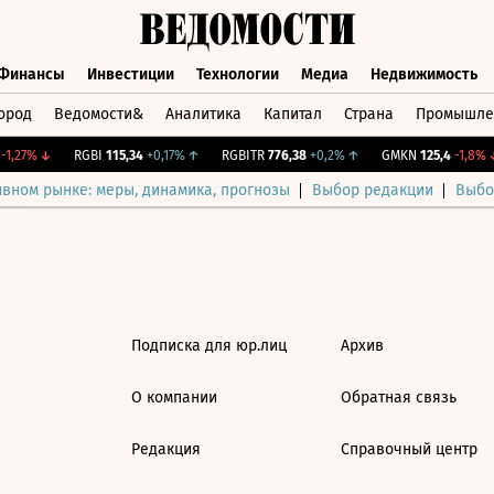
Финансы
Инвестиции
Технологии
Медиа
Недвижимость
ород
Ведомости&
Аналитика
Капитал
Страна
Промышле
а
Финансы
Инвестиции
Технологии
Медиа
Недвижимос
1,27%
↓
RGBI
115,34
+0,17%
↑
RGBITR
776,38
+0,2%
↑
GMKN
125,4
-1,8%
↓
ивном рынке: меры, динамика, прогнозы
Выбор редакции
Выбо
Подписка для юр.лиц
Архив
О компании
Обратная связь
Редакция
Справочный центр