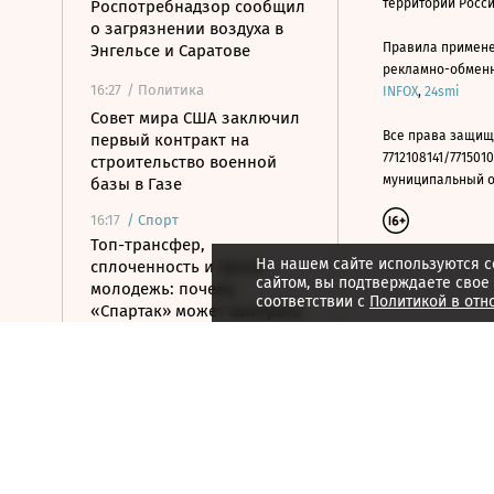
территории Росс
Роспотребнадзор сообщил
о загрязнении воздуха в
Правила примене
Энгельсе и Саратове
рекламно-обменно
16:27
/ Политика
INFOX
,
24smi
Совет мира США заключил
Все права защищ
первый контракт на
7712108141/7715010
строительство военной
муниципальный окр
базы в Газе
16:17
/
Спорт
Топ-трансфер,
На нашем сайте используются c
сплоченность и яркая
сайтом, вы подтверждаете свое
молодежь: почему
соответствии с
Политикой в отн
«Спартак» может выиграть
РПЛ
16:17
/ Политика
Матвиенко предупредила
об опасности поездок в
Армению
16:09
/ Политика