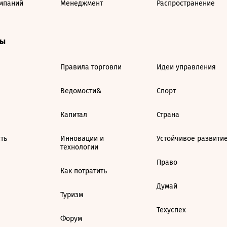
мпаний
Менеджмент
Распространение
ты
Правила торговли
Идеи управления
Ведомости&
Спорт
Капитал
Страна
ть
Инновации и
Устойчивое развити
технологии
Право
Как потратить
Думай
Туризм
Техуспех
Форум