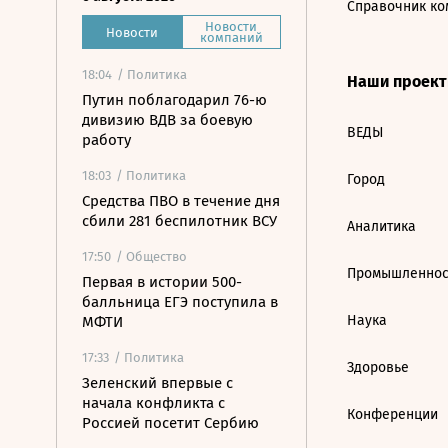
Справочник ко
Новости
Новости
компаний
18:04
/ Политика
Наши проек
Путин поблагодарил 76-ю
дивизию ВДВ за боевую
ВЕДЫ
работу
18:03
/ Политика
Город
Средства ПВО в течение дня
сбили 281 беспилотник ВСУ
Аналитика
17:50
/ Общество
Промышленнос
Первая в истории 500-
балльница ЕГЭ поступила в
Наука
МФТИ
17:33
/ Политика
Здоровье
Зеленский впервые с
начала конфликта с
Конференции
Россией посетит Сербию