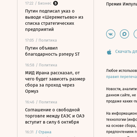
17:22
/ Бизнес
Премия Импул
Путин подписал указ о
выводе «Шереметьево» из
списка стратегических
предприятий
17:05
/ Политика
Путин объявил
Скачать дл
благодарность рэперу ST
16:58
/ Политика
Любое использов
МИД Ирана рассказал, от
правил перепеч
чего будет зависеть размер
сбора за проход через
Новости, аналити
Ормуз
данном сайте, не
продаже каких-л
16:46
/ Политика
Соглашение о свободной
На информацион
торговле между ЕАЭС и ОАЭ
технологии (инф
вступит в силу 6 октября
на основе сбора,
16:31
/
Страна
предпочтениям п