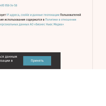
 495 956-34-58
ьзует
IP адреса, cookie и данные геолокации
Пользователей
овия использования содержатся в
Политике в отношении
персональных данных АО «Бизнес Ньюс Медиа»
ься данным
Принять
изации в