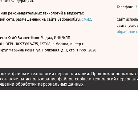
ийской Федерации).
Телефон:
+7
ния рекомендательных технологий в виджетах
й сети, размещенных на сайте vedomosti.ru:
СМИ2
,
Сайт испол
сайта, усл
обработки 
ены © АО Бизнес Ньюс Медиа, ИНН/КПП
01, ОГРН 1027739124775, 127018, г. Москва, вн.тер.г.
уг Марьина Роща, ул. Полковая, д. 3, стр. 1 1999—2026
ookie-файлы и технологии персонализации. Продолжая пользоват
согласие
на использование файлов cookie и технологий персонал
ошении обработки персональных данных.