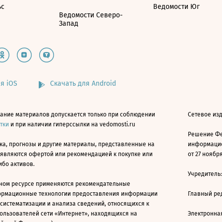
ьс
Ведомости Юг
Ведомости Северо-
Запад
я iOS
Скачать для Android
ание материалов допускается только при соблюдении
Сетевое изд
атки
и при наличии гиперссылки на vedomosti.ru
Решение Фе
ка, прогнозы и другие материалы, представленные на
информацио
 являются офертой или рекомендацией к покупке или
от 27 ноября
ибо активов.
Учредитель
ном ресурсе применяются рекомендательные
ормационные технологии предоставления информации
Главный ре
 систематизации и анализа сведений, относящихся к
ользователей сети «Интернет», находящихся на
Электронна