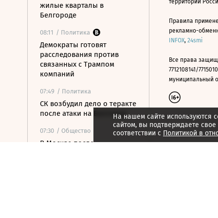
территории Росс
жилые кварталы в
Белгороде
Правила примене
рекламно-обменно
08:11
/ Политика
INFOX
,
24smi
Демократы готовят
расследования против
Все права защищ
связанных с Трампом
7712108141/7715010
компаний
муниципальный окр
07:49
/ Политика
СК возбудил дело о теракте
после атаки на Белгород
На нашем сайте используются c
сайтом, вы подтверждаете свое
07:30
/ Общество
соответствии с
Политикой в отн
В Москве после
аномальной жары
ожидается резкое
похолодание
07:16
/ Политика
Хуситы атаковали НПЗ в
Саудовской Аравии