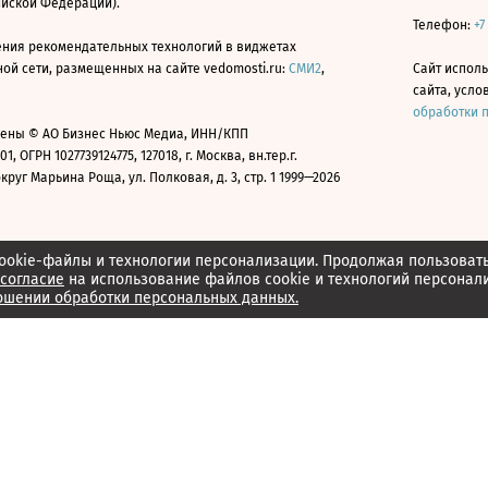
ийской Федерации).
Телефон:
+7
ния рекомендательных технологий в виджетах
й сети, размещенных на сайте vedomosti.ru:
СМИ2
,
Сайт испол
сайта, усл
обработки 
ены © АО Бизнес Ньюс Медиа, ИНН/КПП
01, ОГРН 1027739124775, 127018, г. Москва, вн.тер.г.
уг Марьина Роща, ул. Полковая, д. 3, стр. 1 1999—2026
ookie-файлы и технологии персонализации. Продолжая пользоват
согласие
на использование файлов cookie и технологий персонал
ошении обработки персональных данных.