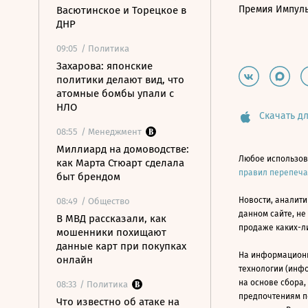
Премия Импул
Васютинское и Торецкое в
ДНР
09:05
/ Политика
Захарова: японские
политики делают вид, что
атомные бомбы упали с
НЛО
Скачать дл
08:55
/ Менеджмент
Миллиард на домоводстве:
Любое использов
как Марта Стюарт сделала
правил перепеч
быт брендом
Новости, аналити
08:49
/ Общество
данном сайте, не
В МВД рассказали, как
продаже каких-л
мошенники похищают
данные карт при покупках
На информацион
онлайн
технологии (инф
на основе сбора,
08:33
/ Политика
предпочтениям п
Что известно об атаке на