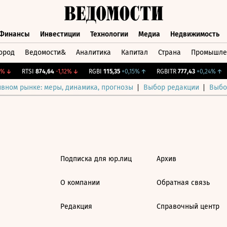
Финансы
Инвестиции
Технологии
Медиа
Недвижимость
ород
Ведомости&
Аналитика
Капитал
Страна
Промышле
а
Финансы
Инвестиции
Технологии
Медиа
Недвижимос
%
↓
RTSI
874,64
-1,12%
↓
RGBI
115,35
+0,15%
↑
RGBITR
777,43
+0,24%
↑
ивном рынке: меры, динамика, прогнозы
Выбор редакции
Выбо
Подписка для юр.лиц
Архив
О компании
Обратная связь
Редакция
Справочный центр