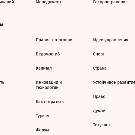
мпаний
Менеджмент
Распространение
ты
Правила торговли
Идеи управления
Ведомости&
Спорт
Капитал
Страна
ть
Инновации и
Устойчивое развити
технологии
Право
Как потратить
Думай
Туризм
Техуспех
Форум