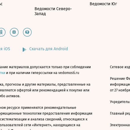
ьс
Ведомости Юг
Ведомости Северо-
Запад
я iOS
Скачать для Android
ание материалов допускается только при соблюдении
Сетевое изд
атки
и при наличии гиперссылки на vedomosti.ru
Решение Фе
ка, прогнозы и другие материалы, представленные на
информацио
 являются офертой или рекомендацией к покупке или
от 27 ноября
ибо активов.
Учредитель
ном ресурсе применяются рекомендательные
ормационные технологии предоставления информации
Главный ре
 систематизации и анализа сведений, относящихся к
ользователей сети «Интернет», находящихся на
Электронна