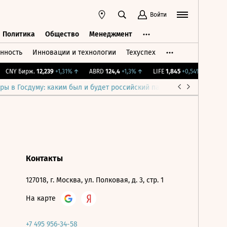
Войти
Политика
Общество
Менеджмент
нность
Инновации и технологии
Техуспех
ть
Политика
Общество
Менеджмент
CNY Бирж.
12,239
+1,31%
↑
ABRD
124,4
+1,3%
↑
LIFE
1,845
+0,54%
↑
IMOE
ры в Госдуму: каким был и будет российский парламент
Война н
Контакты
127018, г. Москва, ул. Полковая, д. 3, стр. 1
На карте
+7 495 956-34-58