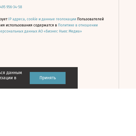
 495 956-34-58
ьзует
IP адреса, cookie и данные геолокации
Пользователей
овия использования содержатся в
Политике в отношении
персональных данных АО «Бизнес Ньюс Медиа»
ься данным
Принять
изации в