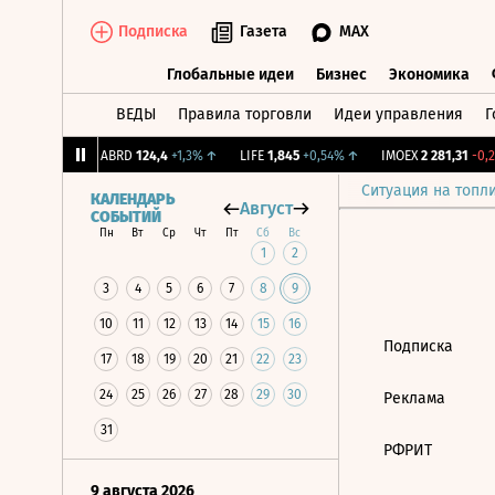
Подписка
Газета
MAX
Глобальные идеи
Бизнес
Экономика
ВЕДЫ
Правила торговли
Идеи управления
Г
Глобальные идеи
Бизнес
Экономик
239
+1,31%
↑
ABRD
124,4
+1,3%
↑
LIFE
1,845
+0,54%
↑
IMOEX
2 281,31
-0,2
Ситуация на топл
КАЛЕНДАРЬ
Август
СОБЫТИЙ
Пн
Вт
Ср
Чт
Пт
Сб
Вс
1
2
3
4
5
6
7
8
9
10
11
12
13
14
15
16
Подписка
17
18
19
20
21
22
23
24
25
26
27
28
29
30
Реклама
31
РФРИТ
9 августа 2026