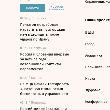
Справочник ко
Новости
Новости
компаний
09:54
/ Политика
Наши проек
Пентагон потребовал
нарастить выпуск оружия
ВЕДЫ
из-за дефицита после
ударов по Ирану
Город
09:26
/ Политика
Россия и Словения впервые
Аналитика
за четыре года
возобновили контакты
Промышленнос
парламентов
09:23
/ Бизнес
Наука
На МЦК начали тестировать
«Ласточку» с полностью
Здоровье
беспилотным управлением
Конференции
09:18
/ Политика
Российские войска заняли