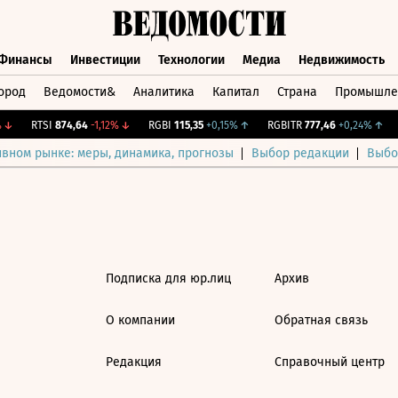
Финансы
Инвестиции
Технологии
Медиа
Недвижимость
ород
Ведомости&
Аналитика
Капитал
Страна
Промышле
а
Финансы
Инвестиции
Технологии
Медиа
Недвижимос
↓
RTSI
874,64
-1,12%
↓
RGBI
115,35
+0,15%
↑
RGBITR
777,46
+0,24%
↑
ивном рынке: меры, динамика, прогнозы
Выбор редакции
Выбо
Подписка для юр.лиц
Архив
О компании
Обратная связь
Редакция
Справочный центр