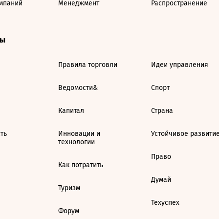
мпаний
Менеджмент
Распространение
ты
Правила торговли
Идеи управления
Ведомости&
Спорт
Капитал
Страна
ть
Инновации и
Устойчивое развити
технологии
Право
Как потратить
Думай
Туризм
Техуспех
Форум