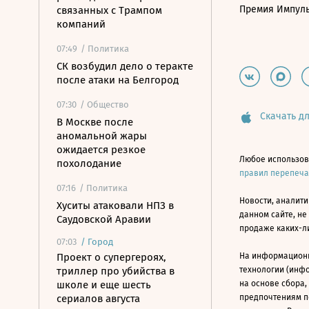
Премия Импул
связанных с Трампом
компаний
07:49
/ Политика
СК возбудил дело о теракте
после атаки на Белгород
07:30
/ Общество
Скачать дл
В Москве после
аномальной жары
ожидается резкое
Любое использов
похолодание
правил перепеч
07:16
/ Политика
Новости, аналити
Хуситы атаковали НПЗ в
данном сайте, не
Саудовской Аравии
продаже каких-л
07:03
/
Город
Проект о супергероях,
На информацион
триллер про убийства в
технологии (инф
школе и еще шесть
на основе сбора,
сериалов августа
предпочтениям п