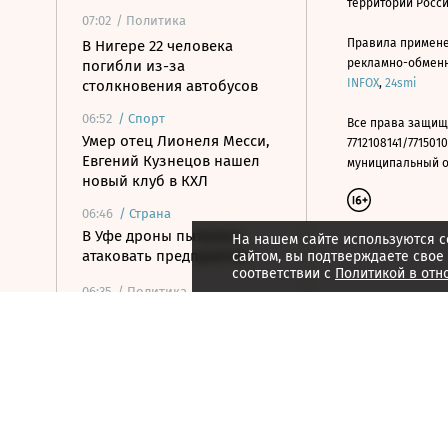
территории Росс
07:02
/ Политика
Правила примене
В Нигере 22 человека
рекламно-обменно
погибли из-за
INFOX
,
24smi
столкновения автобусов
06:52
/
Спорт
Все права защищ
Умер отец Лионеля Месси,
7712108141/7715010
Евгений Кузнецов нашел
муниципальный окр
новый клуб в КХЛ
06:46
/
Страна
В Уфе дроны пытались
На нашем сайте используются c
атаковать предприятия
сайтом, вы подтверждаете свое
соответствии с
Политикой в отн
06:35
/ Политика
Российские войска
поразили цели в портах
Одессы и Черноморска
06:21
/ Общество
Коренные и
малочисленные: народы в