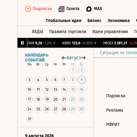
Подписка
Газета
MAX
Глобальные идеи
Бизнес
Экономика
ВЕДЫ
Правила торговли
Идеи управления
Г
Глобальные идеи
Бизнес
Экономик
39
+1,31%
↑
UTAR
9,26
+1,2%
↑
ABRD
123,6
+0,65%
↑
IMOEX
2 281,31
-0,2%
Ситуация на топл
КАЛЕНДАРЬ
Август
СОБЫТИЙ
Пн
Вт
Ср
Чт
Пт
Сб
Вс
1
2
3
4
5
6
7
8
9
10
11
12
13
14
15
16
Подписка
17
18
19
20
21
22
23
24
25
26
27
28
29
30
Реклама
31
РФРИТ
9 августа 2026