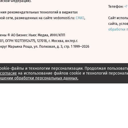
ийской Федерации).
Телефон:
+7
ния рекомендательных технологий в виджетах
й сети, размещенных на сайте vedomosti.ru:
СМИ2
,
Сайт испол
сайта, усл
обработки 
ены © АО Бизнес Ньюс Медиа, ИНН/КПП
01, ОГРН 1027739124775, 127018, г. Москва, вн.тер.г.
уг Марьина Роща, ул. Полковая, д. 3, стр. 1 1999—2026
ookie-файлы и технологии персонализации. Продолжая пользоват
согласие
на использование файлов cookie и технологий персонал
ошении обработки персональных данных.