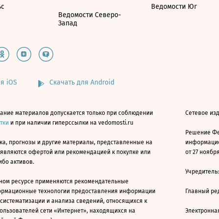
ьс
Ведомости Юг
Ведомости Северо-
Запад
я iOS
Скачать для Android
ание материалов допускается только при соблюдении
Сетевое изд
атки
и при наличии гиперссылки на vedomosti.ru
Решение Фе
ка, прогнозы и другие материалы, представленные на
информацио
 являются офертой или рекомендацией к покупке или
от 27 ноября
ибо активов.
Учредитель
ном ресурсе применяются рекомендательные
ормационные технологии предоставления информации
Главный ре
 систематизации и анализа сведений, относящихся к
ользователей сети «Интернет», находящихся на
Электронна