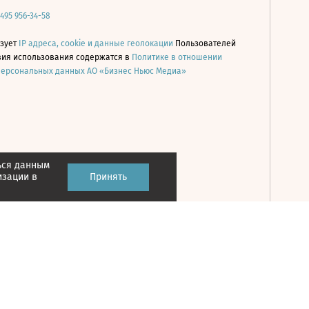
 495 956-34-58
ьзует
IP адреса, cookie и данные геолокации
Пользователей
овия использования содержатся в
Политике в отношении
персональных данных АО «Бизнес Ньюс Медиа»
ься данным
Принять
изации в