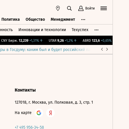
Войти
Политика
Общество
Менеджмент
нность
Инновации и технологии
Техуспех
ть
Политика
Общество
Менеджмент
CNY Бирж.
12,239
+1,31%
↑
UTAR
9,26
+1,2%
↑
ABRD
123,6
+0,65%
↑
IMOEX
ры в Госдуму: каким был и будет российский парламент
Война н
Контакты
127018, г. Москва, ул. Полковая, д. 3, стр. 1
На карте
+7 495 956-34-58