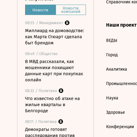
Справочник ко
Новости
Новости
компаний
08:55
/ Менеджмент
Наши проек
Миллиард на домоводстве:
как Марта Стюарт сделала
ВЕДЫ
быт брендом
08:49
/ Общество
Город
В МВД рассказали, как
мошенники похищают
Аналитика
данные карт при покупках
онлайн
Промышленнос
08:33
/ Политика
Наука
Что известно об атаке на
жилые кварталы в
Белгороде
Здоровье
08:11
/ Политика
Конференции
Демократы готовят
расследования против