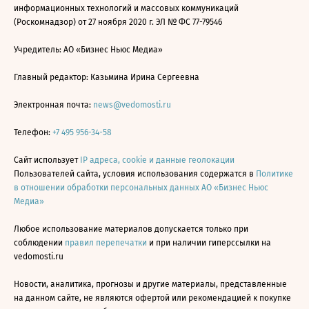
информационных технологий и массовых коммуникаций
(Роскомнадзор) от 27 ноября 2020 г. ЭЛ № ФС 77-79546
Учредитель: АО «Бизнес Ньюс Медиа»
Главный редактор: Казьмина Ирина Сергеевна
Электронная почта:
news@vedomosti.ru
Телефон:
+7 495 956-34-58
Сайт использует
IP адреса, cookie и данные геолокации
Пользователей сайта, условия использования содержатся в
Политике
в отношении обработки персональных данных АО «Бизнес Ньюс
Медиа»
Любое использование материалов допускается только при
соблюдении
правил перепечатки
и при наличии гиперссылки на
vedomosti.ru
Новости, аналитика, прогнозы и другие материалы, представленные
на данном сайте, не являются офертой или рекомендацией к покупке