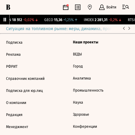
Войти
AKRN
18 512
-0,02%
↓
GECO
15,36
+1,25%
↑
IMOEX
2 281,31
-0,2%
↓
RTSI
Ситуация на топливном рынке: меры, динамика, прогнозы
Выб
Наши проекты
Подписка
ВЕДЫ
Реклама
Город
РФРИТ
Аналитика
Справочник компаний
Промышленность
Подписка для юр.лиц
Наука
О компании
Здоровье
Редакция
Конференции
Менеджмент