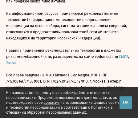
или продаже каких-либо активов.
На информационном ресурсе применяются рекомендательные
технологии (информационные технологии предоставления
информации на основе сбора, систематизации и анализа сведений,
относящихся к предпочтениям пользователей сети «Интернет»,
находящихся на территории Российской Федерации).
Правила применения рекомендательных технологий в виджетах
рекламно-обменной сети, размещенных на сайте vedomosti.ru:
СМИ2
,
24smi
Все права защищены © АО Бизнес Ньюс Медиа, ИНН/КПП
7712108141/771501001, ОГРН 1027739124775, 127018, г. Москва, вн.тер.г.
муниципальный округ Марьина Роща, ул. Полковая, д. 3, стр. 1 1999—
На нашем сайте используются cookie-файлы и технологии
2026
персонализации. Продолжая пользоваться данным сайтом, вы
ОК
подтверждаете свое
согласие
на использование файлов cookie
и технологий персонализации в соответствии с
Политикой в
отношении обработки персональных данных.