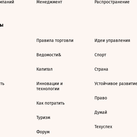
мпаний
Менеджмент
Распространение
ты
Правила торговли
Идеи управления
Ведомости&
Спорт
Капитал
Страна
ть
Инновации и
Устойчивое развити
технологии
Право
Как потратить
Думай
Туризм
Техуспех
Форум