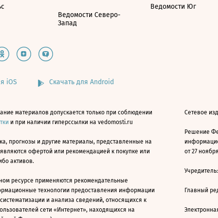
ьс
Ведомости Юг
Ведомости Северо-
Запад
я iOS
Скачать для Android
ание материалов допускается только при соблюдении
Сетевое изд
атки
и при наличии гиперссылки на vedomosti.ru
Решение Фе
ка, прогнозы и другие материалы, представленные на
информацио
 являются офертой или рекомендацией к покупке или
от 27 ноября
ибо активов.
Учредитель
ном ресурсе применяются рекомендательные
ормационные технологии предоставления информации
Главный ре
 систематизации и анализа сведений, относящихся к
ользователей сети «Интернет», находящихся на
Электронна