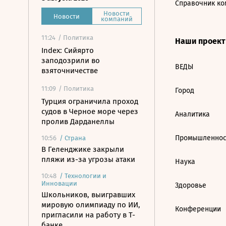
Справочник ко
Новости
Новости
компаний
11:24
/ Политика
Наши проек
Index: Сийярто
заподозрили во
ВЕДЫ
взяточничестве
11:09
/ Политика
Город
Турция ограничила проход
судов в Черное море через
Аналитика
пролив Дарданеллы
Промышленнос
10:56
/
Страна
В Геленджике закрыли
пляжи из-за угрозы атаки
Наука
10:48
/
Технологии и
Инновации
Здоровье
Школьников, выигравших
мировую олимпиаду по ИИ,
Конференции
пригласили на работу в Т-
банке