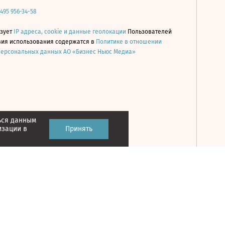
 495 956-34-58
ьзует
IP адреса, cookie и данные геолокации
Пользователей
овия использования содержатся в
Политике в отношении
персональных данных АО «Бизнес Ньюс Медиа»
ься данным
Принять
изации в