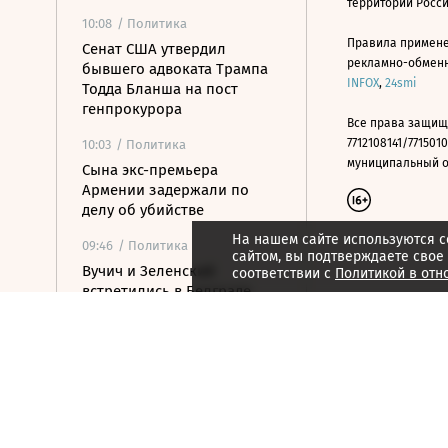
территории Росс
10:08
/ Политика
Правила примене
Сенат США утвердил
рекламно-обменно
бывшего адвоката Трампа
INFOX
,
24smi
Тодда Бланша на пост
генпрокурора
Все права защищ
7712108141/7715010
10:03
/ Политика
муниципальный окр
Сына экс-премьера
Армении задержали по
делу об убийстве
На нашем сайте используются c
09:46
/ Политика
сайтом, вы подтверждаете свое
Вучич и Зеленский
соответствии с
Политикой в отн
встретились в Белграде
09:43
/ Политика
За сутки ПВО сбила восемь
крылатых ракет и 828
беспилотников
09:29
/ Политика