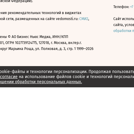
ийской Федерации).
Телефон:
+7
ния рекомендательных технологий в виджетах
й сети, размещенных на сайте vedomosti.ru:
СМИ2
,
Сайт испол
сайта, усл
обработки 
ены © АО Бизнес Ньюс Медиа, ИНН/КПП
01, ОГРН 1027739124775, 127018, г. Москва, вн.тер.г.
уг Марьина Роща, ул. Полковая, д. 3, стр. 1 1999—2026
ookie-файлы и технологии персонализации. Продолжая пользоват
согласие
на использование файлов cookie и технологий персонал
ошении обработки персональных данных.