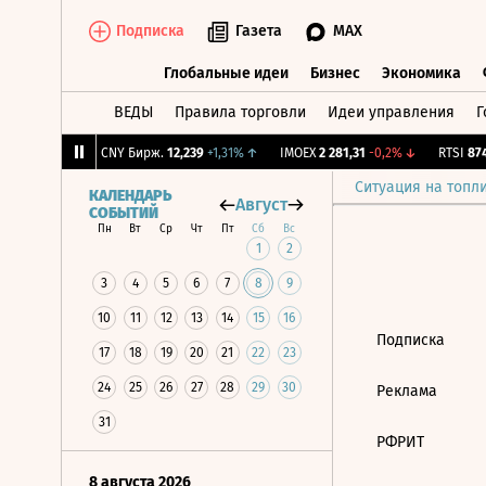
Подписка
Газета
MAX
Глобальные идеи
Бизнес
Экономика
ВЕДЫ
Правила торговли
Идеи управления
Г
Глобальные идеи
Бизнес
Экономик
1,5
+0,61%
↑
CNY Бирж.
12,239
+1,31%
↑
IMOEX
2 281,31
-0,2%
↓
RTSI
874,
Ситуация на топл
КАЛЕНДАРЬ
Август
СОБЫТИЙ
Пн
Вт
Ср
Чт
Пт
Сб
Вс
1
2
3
4
5
6
7
8
9
10
11
12
13
14
15
16
Подписка
17
18
19
20
21
22
23
24
25
26
27
28
29
30
Реклама
31
РФРИТ
8 августа 2026