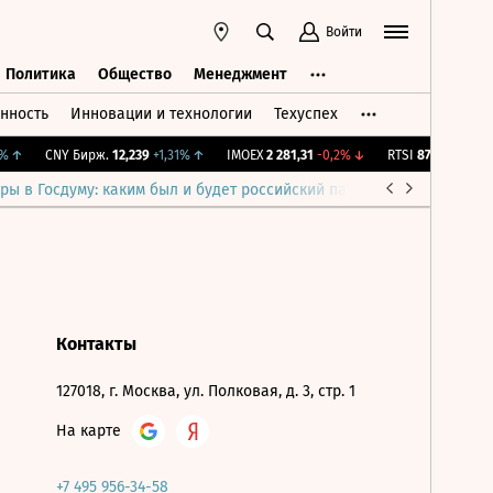
Войти
Политика
Общество
Менеджмент
нность
Инновации и технологии
Техуспех
ть
Политика
Общество
Менеджмент
↑
CNY Бирж.
12,239
+1,31%
↑
IMOEX
2 281,31
-0,2%
↓
RTSI
874,64
-1,12%
ры в Госдуму: каким был и будет российский парламент
Война н
Контакты
127018, г. Москва, ул. Полковая, д. 3, стр. 1
На карте
+7 495 956-34-58