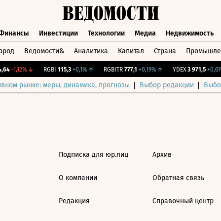
Финансы
Инвестиции
Технологии
Медиа
Недвижимость
ород
Ведомости&
Аналитика
Капитал
Страна
Промышле
а
Финансы
Инвестиции
Технологии
Медиа
Недвижимос
64
-1,12%
↓
RGBI
115,3
+0,1%
↑
RGBITR
777,1
+0,19%
↑
YDEX
3 971,5
+0,61%
ивном рынке: меры, динамика, прогнозы
Выбор редакции
Выбо
Подписка для юр.лиц
Архив
О компании
Обратная связь
Редакция
Справочный центр