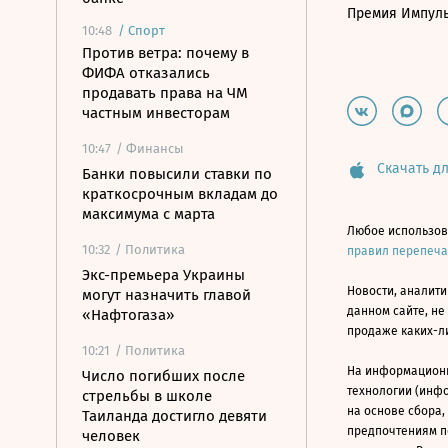
Премия Импул
10:48
/
Спорт
Против ветра: почему в
ФИФА отказались
продавать права на ЧМ
частным инвесторам
10:47
/ Финансы
Скачать дл
Банки повысили ставки по
краткосрочным вкладам до
максимума с марта
Любое использов
10:32
/ Политика
правил перепеч
Экс-премьера Украины
Новости, аналити
могут назначить главой
данном сайте, не
«Нафтогаза»
продаже каких-л
10:21
/ Политика
На информацион
Число погибших после
технологии (инф
стрельбы в школе
на основе сбора,
Таиланда достигло девяти
предпочтениям п
человек