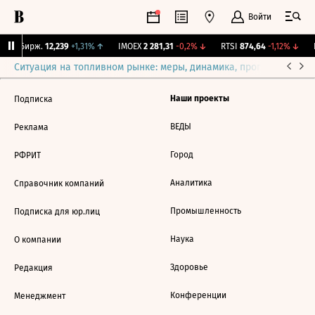
Войти
CNY Бирж.
12,239
+1,31%
↑
IMOEX
2 281,31
-0,2%
↓
RTSI
874,64
-1,12%
↓
R
Ситуация на топливном рынке: меры, динамика, прогнозы
Выб
Наши проекты
Подписка
ВЕДЫ
Реклама
Город
РФРИТ
Аналитика
Справочник компаний
Промышленность
Подписка для юр.лиц
Наука
О компании
Здоровье
Редакция
Конференции
Менеджмент