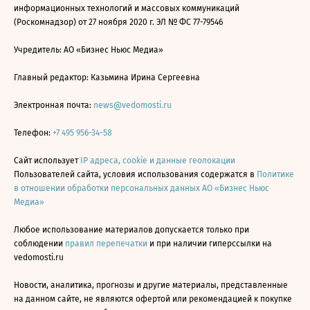
информационных технологий и массовых коммуникаций
(Роскомнадзор) от 27 ноября 2020 г. ЭЛ № ФС 77-79546
Учредитель: АО «Бизнес Ньюс Медиа»
Главный редактор: Казьмина Ирина Сергеевна
Электронная почта:
news@vedomosti.ru
Телефон:
+7 495 956-34-58
Сайт использует
IP адреса, cookie и данные геолокации
Пользователей сайта, условия использования содержатся в
Политике
в отношении обработки персональных данных АО «Бизнес Ньюс
Медиа»
Любое использование материалов допускается только при
соблюдении
правил перепечатки
и при наличии гиперссылки на
vedomosti.ru
Новости, аналитика, прогнозы и другие материалы, представленные
на данном сайте, не являются офертой или рекомендацией к покупке