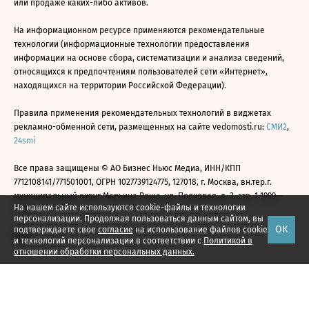
или продаже каких-либо активов.
На информационном ресурсе применяются рекомендательные
технологии (информационные технологии предоставления
информации на основе сбора, систематизации и анализа сведений,
относящихся к предпочтениям пользователей сети «Интернет»,
находящихся на территории Российской Федерации).
Правила применения рекомендательных технологий в виджетах
рекламно-обменной сети, размещенных на сайте vedomosti.ru:
СМИ2
,
24smi
Все права защищены © АО Бизнес Ньюс Медиа, ИНН/КПП
7712108141/771501001, ОГРН 1027739124775, 127018, г. Москва, вн.тер.г.
муниципальный округ Марьина Роща, ул. Полковая, д. 3, стр. 1 1999—
На нашем сайте используются cookie-файлы и технологии
2026
персонализации. Продолжая пользоваться данным сайтом, вы
ОК
подтверждаете свое
согласие
на использование файлов cookie
и технологий персонализации в соответствии с
Политикой в
отношении обработки персональных данных.